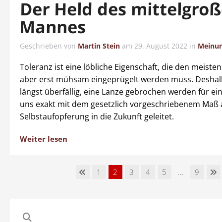
Der Held des mittelgro
Mannes
Geschrieben von
Martin Stein
am
29. August 2022
in
Meinu
Toleranz ist eine löbliche Eigenschaft, die den meist
aber erst mühsam eingeprügelt werden muss. Deshalb 
längst überfällig, eine Lanze gebrochen werden für e
uns exakt mit dem gesetzlich vorgeschriebenem Maß 
Selbstaufopferung in die Zukunft geleitet.
Weiter lesen
1
2
3
4
5
...
9