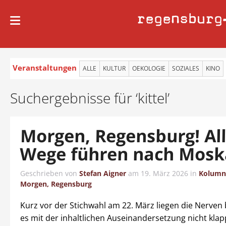
regensburg
Veranstaltungen
ALLE
KULTUR
OEKOLOGIE
SOZIALES
KINO
Suchergebnisse für ‘kittel’
Morgen, Regensburg! Al
Wege führen nach Mosk
Geschrieben von
Stefan Aigner
am
19. März 2026
in
Kolumn
Morgen, Regensburg
Kurz vor der Stichwahl am 22. März liegen die Nerven
es mit der inhaltlichen Auseinandersetzung nicht klapp