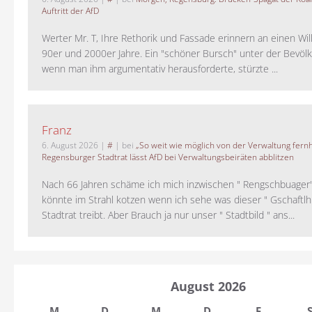
Auftritt der AfD
Werter Mr. T, Ihre Rethorik und Fassade erinnern an einen Wil
90er und 2000er Jahre. Ein "schöner Bursch" unter der Bevölk
wenn man ihm argumentativ herausforderte, stürzte ...
Franz
6. August 2026
|
#
| bei
„So weit wie möglich von der Verwaltung fernh
Regensburger Stadtrat lässt AfD bei Verwaltungsbeiräten abblitzen
Nach 66 Jahren schäme ich mich inzwischen " Rengschbuager" 
könnte im Strahl kotzen wenn ich sehe was dieser " Gschaftl
Stadtrat treibt. Aber Brauch ja nur unser " Stadtbild " ans...
August 2026
M
D
M
D
F