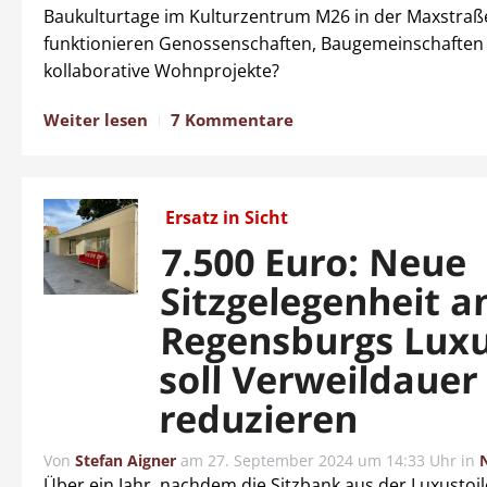
Baukulturtage im Kulturzentrum M26 in der Maxstraß
funktionieren Genossenschaften, Baugemeinschaften
kollaborative Wohnprojekte?
Weiter lesen
7 Kommentare
Ersatz in Sicht
7.500 Euro: Neue
Sitzgelegenheit a
Regensburgs Lux
soll Verweildauer
reduzieren
Von
Stefan Aigner
am
27. September 2024 um 14:33 Uhr
in
Über ein Jahr, nachdem die Sitzbank aus der Luxustoi