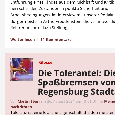
Entführung eines Kindes aus dem Michlstift und Kritik
herrschenden Zuständen in punkto Sicherheit und
Arbeitsbedingungen. Im Interview mit unserer Redak
Bürgermeisterin Astrid Freudenstein, die verantwortli
Referentin, nun dazu Stellung.
Weiter lesen
11 Kommentare
Glosse
Die Tolerantel: Di
Spaßbremsen vo
Regensburg Stad
Von
Martin Stein
am
26. August 2024 um 13:01 Uhr
in
Mein
Nachrichten
Toleranz ist eine löbliche Eigenschaft, die den meist