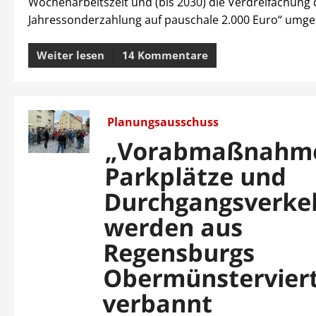
Wochenarbeitszeit und (bis 2030) die Verdreifachung 
Jahressonderzahlung auf pauschale 2.000 Euro“ umge
Weiter lesen
14 Kommentare
Planungsausschuss
„Vorabmaßnahme
Parkplätze und
Durchgangsverke
werden aus
Regensburgs
Obermünsterviert
verbannt