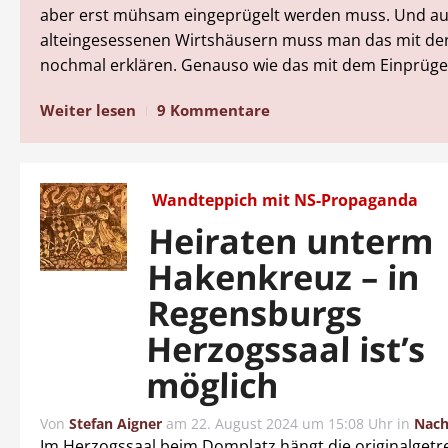
aber erst mühsam eingeprügelt werden muss. Und a
alteingesessenen Wirtshäusern muss man das mit der
nochmal erklären. Genauso wie das mit dem Einprüge
Weiter lesen
9 Kommentare
Wandteppich mit NS-Propaganda
Heiraten unterm
Hakenkreuz – in
Regensburgs
Herzogssaal ist’s
möglich
Von
Stefan Aigner
am
22. August 2024 um 15:08 Uhr
in
Nach
Im Herzogssaal beim Domplatz hängt die originalgetr