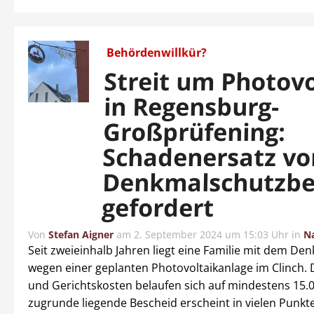
Behördenwillkür?
Streit um Photovo
in Regensburg-
Großprüfening:
Schadenersatz vo
Denkmalschutzb
gefordert
Von
Stefan Aigner
am
2. September 2024 um 15:03 Uhr
in
N
Seit zweieinhalb Jahren liegt eine Familie mit dem De
wegen einer geplanten Photovoltaikanlage im Clinch. 
und Gerichtskosten belaufen sich auf mindestens 15.
zugrunde liegende Bescheid erscheint in vielen Punkt