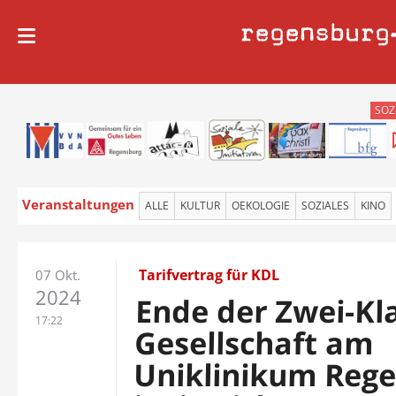
regensburg
SOZ
Veranstaltungen
ALLE
KULTUR
OEKOLOGIE
SOZIALES
KINO
Tarifvertrag für KDL
07 Okt.
2024
Ende der Zwei-Kl
17:22
Gesellschaft am
Uniklinikum Reg