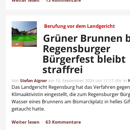
Weiter lesen
13 Kommentare
Berufung vor dem Landgericht
Grüner Brunnen 
Regensburger
Bürgerfest bleibt
straffrei
Von
Stefan Aigner
am
10. September 2024 um 11:17 Uhr
in
Das Landgericht Regensburg hat das Verfahren gegen
Klimaaktivistin eingestellt, die zum Regensburger Bür
Wasser eines Brunnens am Bismarckplatz in helles Gi
getaucht hatte.
Weiter lesen
63 Kommentare