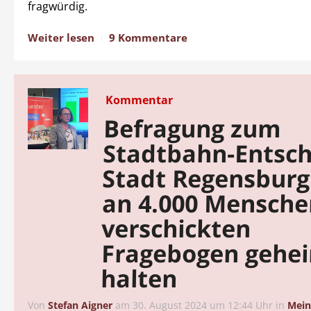
fragwürdig.
Weiter lesen
9 Kommentare
Kommentar
Befragung zum
Stadtbahn-Entsch
Stadt Regensburg 
an 4.000 Mensche
verschickten
Fragebogen gehe
halten
Von
Stefan Aigner
am
30. August 2024 um 12:44 Uhr
in
Mei