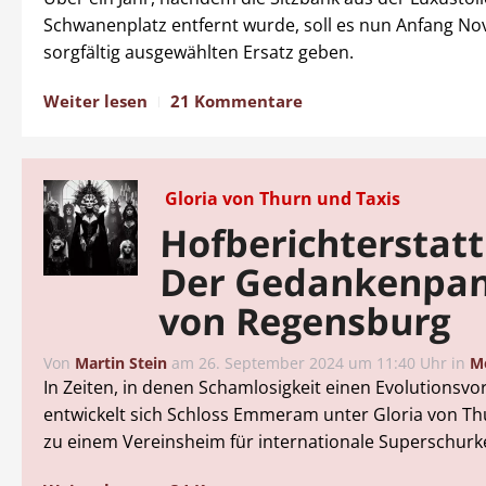
Schwanenplatz entfernt wurde, soll es nun Anfang N
sorgfältig ausgewählten Ersatz geben.
Weiter lesen
21 Kommentare
Gloria von Thurn und Taxis
Hofberichterstat
Der Gedankenpan
von Regensburg
Von
Martin Stein
am
26. September 2024 um 11:40 Uhr
in
M
In Zeiten, in denen Schamlosigkeit einen Evolutionsvort
entwickelt sich Schloss Emmeram unter Gloria von Th
zu einem Vereinsheim für internationale Superschurk