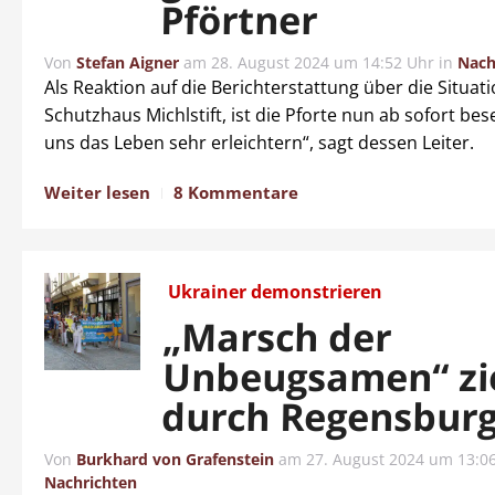
Pförtner
Von
Stefan Aigner
am
28. August 2024 um 14:52 Uhr
in
Nach
Als Reaktion auf die Berichterstattung über die Situat
Schutzhaus Michlstift, ist die Pforte nun ab sofort bes
uns das Leben sehr erleichtern“, sagt dessen Leiter.
Weiter lesen
8 Kommentare
Ukrainer demonstrieren
„Marsch der
Unbeugsamen“ zi
durch Regensbur
Von
Burkhard von Grafenstein
am
27. August 2024 um 13:0
Nachrichten