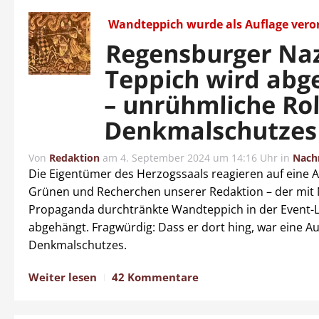
Wandteppich wurde als Auflage vero
Regensburger Naz
Teppich wird abg
– unrühmliche Rol
Denkmalschutzes
Von
Redaktion
am
4. September 2024 um 14:16 Uhr
in
Nach
Die Eigentümer des Herzogssaals reagieren auf eine 
Grünen und Recherchen unserer Redaktion – der mit 
Propaganda durchtränkte Wandteppich in der Event-L
abgehängt. Fragwürdig: Dass er dort hing, war eine Au
Denkmalschutzes.
Weiter lesen
42 Kommentare