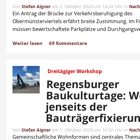
Von
Stefan Aigner
am
2. Oktober 2024 um 14:54 Uhr
in
Nach
Ein Antrag der Brücke zur Verkehrsberuhigung des
Obermünsterviertels erfährt breite Zustimmung. Im F
müssen bewirtschaftete Parkplätze und Durchgangsve
Weiter lesen
69 Kommentare
Dreitägiger Workshop
Regensburger
Baukulturtage: 
jenseits der
Bauträgerfixieru
Von
Stefan Aigner
am
1. Oktober 2024 um 16:50 Uhr
in
Nach
Gemeinschaftliche Wohnformen sind zentrales Thema