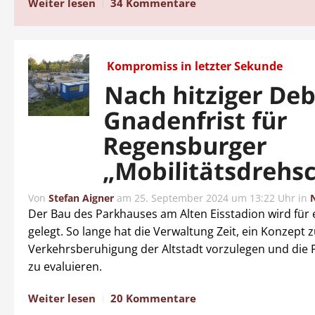
Weiter lesen
34 Kommentare
Kompromiss in letzter Sekunde
Nach hitziger Deb
Gnadenfrist für
Regensburger
„Mobilitätsdrehs
Von
Stefan Aigner
am
25. September 2024 um 13:22 Uhr
in
Der Bau des Parkhauses am Alten Eisstadion wird für e
gelegt. So lange hat die Verwaltung Zeit, ein Konzept 
Verkehrsberuhigung der Altstadt vorzulegen und die 
zu evaluieren.
Weiter lesen
20 Kommentare