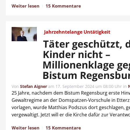
Weiter lesen
15 Kommentare
Jahrzehntelange Untätigkeit
Täter geschützt, 
Kinder nicht –
Millionenklage g
Bistum Regensbu
Von
Stefan Aigner
am
17. September 2024 um 08:00 Uhr
in
25 Jahre, nachdem dem Bistum Regensburg erste Hinw
Gewaltregime an der Domspatzen-Vorschule in Etter
vorlagen, wurde Matthias Podszus dort geschlagen, 
vergewaltigt. Jetzt will er die Kirche dafür zur Verant
Weiter lesen
15 Kommentare