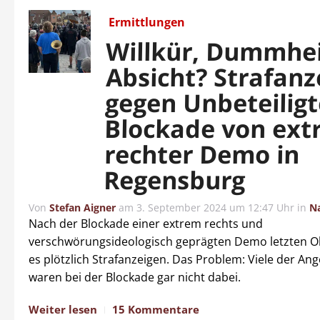
Ermittlungen
Willkür, Dummhei
Absicht? Strafanz
gegen Unbeteilig
Blockade von ex
rechter Demo in
Regensburg
Von
Stefan Aigner
am
3. September 2024 um 12:47 Uhr
in
N
Nach der Blockade einer extrem rechts und
verschwörungsideologisch geprägten Demo letzten O
es plötzlich Strafanzeigen. Das Problem: Viele der An
waren bei der Blockade gar nicht dabei.
Weiter lesen
15 Kommentare