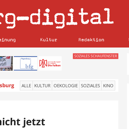
rg
digital
–
einung
Kultur
Redaktion
SOZIALES SCHAUFENSTER
sburg
ALLE
KULTUR
OEKOLOGIE
SOZIALES
KINO
cht jetzt