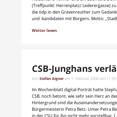
(Treffpunkt: Herrenplatz/ Lederergasse) zu 
die ödp in den Gravenreuther zum Gedank
und -kandidaten mit Bürgern. Motto: „Stadtp
Weiter lesen
CSB-Junghans verlä
Von
Stefan Aigner
am
1. Februar 2008 um 11:30
Im Wochenblatt digital-Porträt hatte Step
CSB, noch betont, wie sehr sein Herz an der
Hintergrund sind die Auseinandersetzunge
Bürgermeisterin Petra Betz. Unter Petra Be
in der CSU für ihn nicht mehr vorstellbar, [