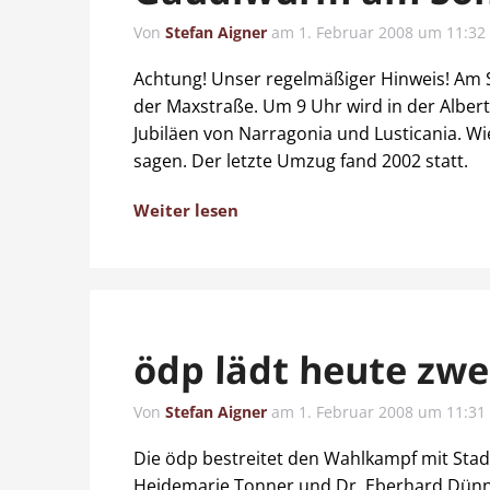
Von
Stefan Aigner
am
1. Februar 2008 um 11:32
Achtung! Unser regelmäßiger Hinweis! Am S
der Maxstraße. Um 9 Uhr wird in der Alber
Jubiläen von Narragonia und Lusticania. W
sagen. Der letzte Umzug fand 2002 statt.
Weiter lesen
ödp lädt heute zwe
Von
Stefan Aigner
am
1. Februar 2008 um 11:31
Die ödp bestreitet den Wahlkampf mit Stad
Heidemarie Tonner und Dr. Eberhard Dünnin