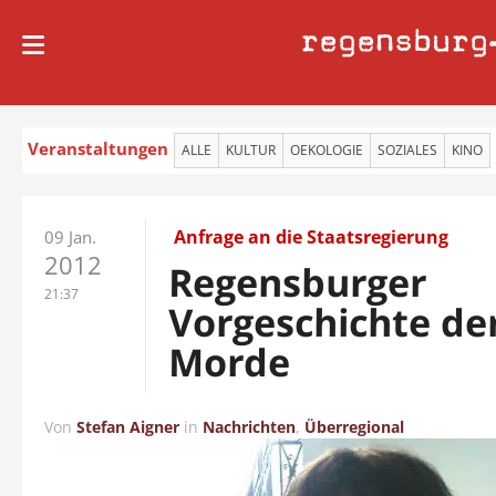
regensburg
Veranstaltungen
ALLE
KULTUR
OEKOLOGIE
SOZIALES
KINO
Anfrage an die Staatsregierung
09 Jan.
2012
Regensburger
21:37
Vorgeschichte der
Morde
Von
Stefan Aigner
in
Nachrichten
,
Überregional