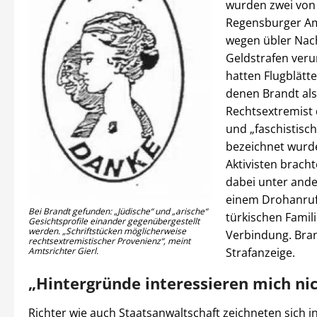
wurden zwei von
Regensburger Am
wegen übler Nac
Geldstrafen verurt
hatten Flugblätter
denen Brandt als
Rechtsextremist 
und „faschistisch
bezeichnet wurde
Aktivisten brach
dabei unter and
einem Drohanruf 
Bei Brandt gefunden: „Jüdische“ und „arische“
türkischen Famili
Gesichtsprofile einander gegenübergestellt
werden. „Schriftstücken möglicherweise
Verbindung. Bran
rechtsextremistischer Provenienz“, meint
Strafanzeige.
Amtsrichter Gierl.
„Hintergründe interessieren mich nic
Richter wie auch Staatsanwaltschaft zeichneten sich 