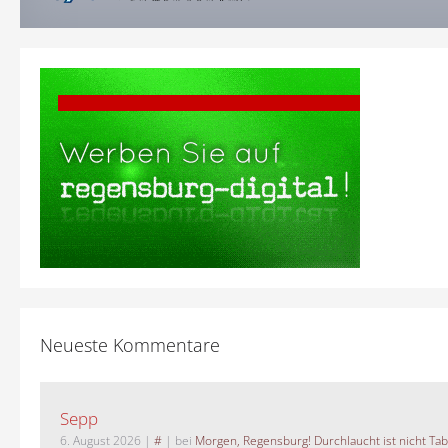
Neueste Kommentare
Sepp
6. August 2026
|
#
| bei
Morgen, Regensburg! Durchlaucht ist nicht Tab