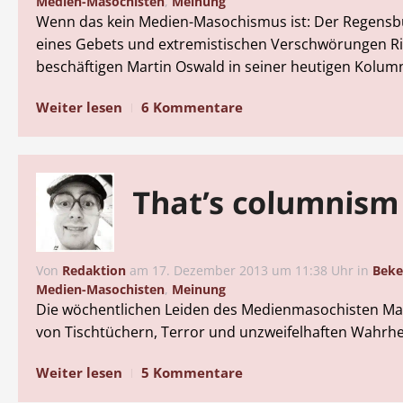
Medien-Masochisten
,
Meinung
Wenn das kein Medien-Masochismus ist: Der Regens
eines Gebets und extremistischen Verschwörungen R
beschäftigen Martin Oswald in seiner heutigen Kolum
Weiter lesen
6 Kommentare
That’s columnism
Von
Redaktion
am
17. Dezember 2013 um 11:38 Uhr
in
Beke
Medien-Masochisten
,
Meinung
Die wöchentlichen Leiden des Medienmasochisten Mar
von Tischtüchern, Terror und unzweifelhaften Wahrhe
Weiter lesen
5 Kommentare