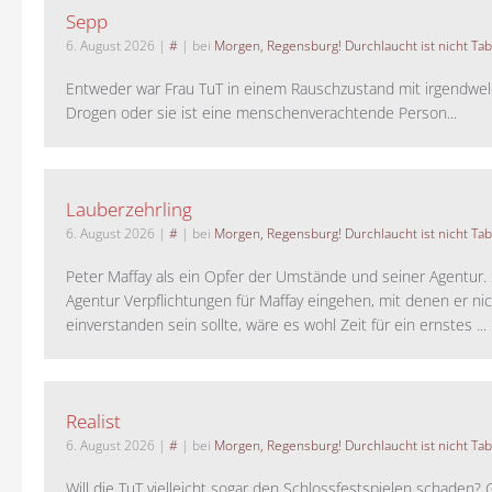
Sepp
6. August 2026
|
#
| bei
Morgen, Regensburg! Durchlaucht ist nicht Tab
Entweder war Frau TuT in einem Rauschzustand mit irgendwel
Drogen oder sie ist eine menschenverachtende Person...
Lauberzehrling
6. August 2026
|
#
| bei
Morgen, Regensburg! Durchlaucht ist nicht Tab
Peter Maffay als ein Opfer der Umstände und seiner Agentur. S
Agentur Verpflichtungen für Maffay eingehen, mit denen er ni
einverstanden sein sollte, wäre es wohl Zeit für ein ernstes ...
Realist
6. August 2026
|
#
| bei
Morgen, Regensburg! Durchlaucht ist nicht Tab
Will die TuT vielleicht sogar den Schlossfestspielen schaden?