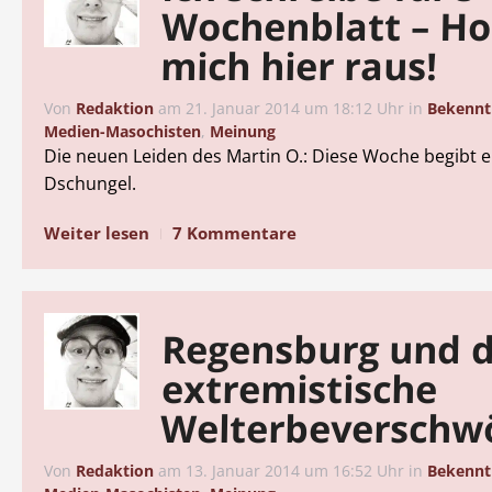
Wochenblatt – Ho
mich hier raus!
Von
Redaktion
am
21. Januar 2014 um 18:12 Uhr
in
Bekennt
Medien-Masochisten
,
Meinung
Die neuen Leiden des Martin O.: Diese Woche begibt er
Dschungel.
Weiter lesen
7 Kommentare
Regensburg und d
extremistische
Welterbeverschw
Von
Redaktion
am
13. Januar 2014 um 16:52 Uhr
in
Bekennt