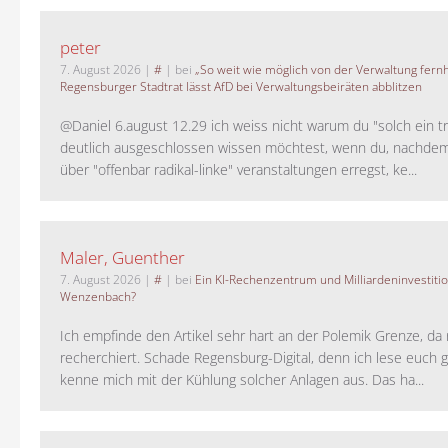
peter
7. August 2026
|
#
| bei
„So weit wie möglich von der Verwaltung fernh
Regensburger Stadtrat lässt AfD bei Verwaltungsbeiräten abblitzen
@Daniel 6.august 12.29 ich weiss nicht warum du "solch ein t
deutlich ausgeschlossen wissen möchtest, wenn du, nachdem
über "offenbar radikal-linke" veranstaltungen erregst, ke...
Maler, Guenther
7. August 2026
|
#
| bei
Ein KI-Rechenzentrum und Milliardeninvestiti
Wenzenbach?
Ich empfinde den Artikel sehr hart an der Polemik Grenze, da 
recherchiert. Schade Regensburg-Digital, denn ich lese euch g
kenne mich mit der Kühlung solcher Anlagen aus. Das ha...