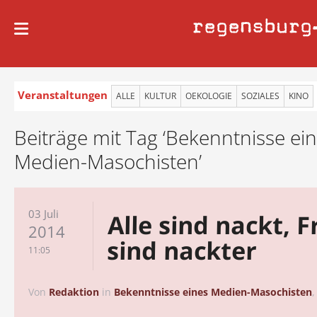
regensburg
Veranstaltungen
ALLE
KULTUR
OEKOLOGIE
SOZIALES
KINO
Beiträge mit Tag ‘Bekenntnisse ei
Medien-Masochisten’
03 Juli
Alle sind nackt, 
2014
sind nackter
11:05
Von
Redaktion
in
Bekenntnisse eines Medien-Masochisten