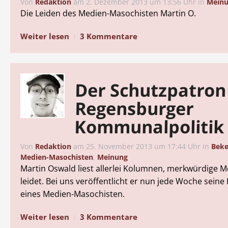
Von
Redaktion
am
2. Dezember 2013 um 13:56 Uhr
in
Mein
Die Leiden des Medien-Masochisten Martin O.
Weiter lesen
3 Kommentare
Der Schutzpatron
Regensburger
Kommunalpolitik
Von
Redaktion
am
25. November 2013 um 17:44 Uhr
in
Beke
Medien-Masochisten
,
Meinung
Martin Oswald liest allerlei Kolumnen, merkwürdige M
leidet. Bei uns veröffentlicht er nun jede Woche seine
eines Medien-Masochisten.
Weiter lesen
3 Kommentare