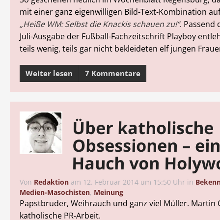
mit einer ganz eigenwilligen Bild-Text-Kombination a
„Heiße WM: Selbst die Knackis schauen zu!“
. Passend 
Juli-Ausgabe der Fußball-Fachzeitschrift Playboy entle
teils wenig, teils gar nicht bekleideten elf jungen Fraue
Weiter lesen
7 Kommentare
Über katholische
Obsessionen – ei
Hauch von Holyw
Von
Redaktion
am
12. Februar 2014 um 15:50 Uhr
in
Bekenn
Medien-Masochisten
,
Meinung
Papstbruder, Weihrauch und ganz viel Müller. Martin
katholische PR-Arbeit.