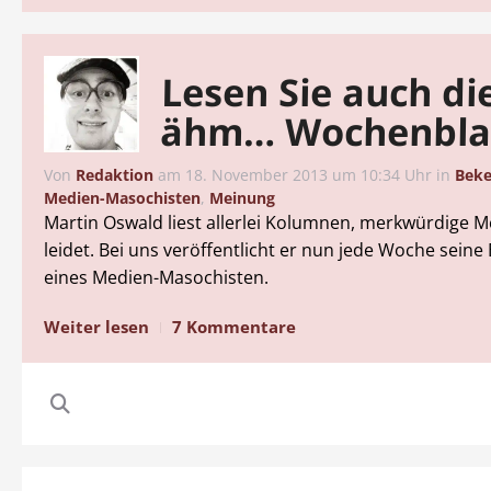
Lesen Sie auch di
ähm… Wochenbla
Von
Redaktion
am
18. November 2013 um 10:34 Uhr
in
Beke
Medien-Masochisten
,
Meinung
Martin Oswald liest allerlei Kolumnen, merkwürdige M
leidet. Bei uns veröffentlicht er nun jede Woche seine
eines Medien-Masochisten.
Weiter lesen
7 Kommentare