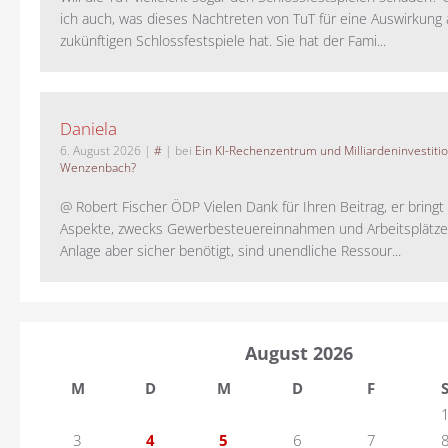
ich auch, was dieses Nachtreten von TuT für eine Auswirkung 
zukünftigen Schlossfestspiele hat. Sie hat der Fami...
Daniela
6. August 2026
|
#
| bei
Ein KI-Rechenzentrum und Milliardeninvestiti
Wenzenbach?
@ Robert Fischer ÖDP Vielen Dank für Ihren Beitrag, er bring
Aspekte, zwecks Gewerbesteuereinnahmen und Arbeitsplätze
Anlage aber sicher benötigt, sind unendliche Ressour...
August 2026
M
D
M
D
F
3
4
5
6
7