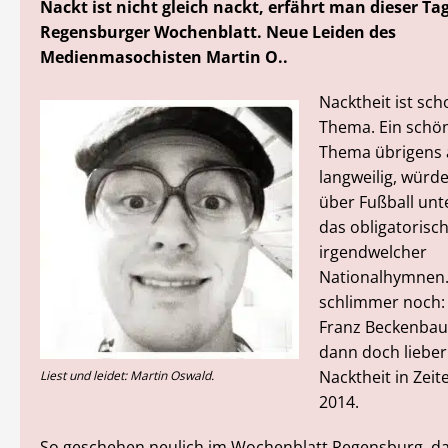
Nackt ist nicht gleich nackt, erfährt man dieser Ta
Regensburger Wochenblatt. Neue Leiden des
Medienmasochisten Martin O..
Nacktheit ist sch
Thema. Ein schö
Thema übrigens 
langweilig, würd
über Fußball unt
das obligatorisc
irgendwelcher
Nationalhymnen. 
schlimmer noch: 
Franz Beckenbaue
dann doch lieber
Nacktheit in Zei
Liest und leidet: Martin Oswald.
2014.
So geschehen neulich im Wochenblatt Regensburg, das