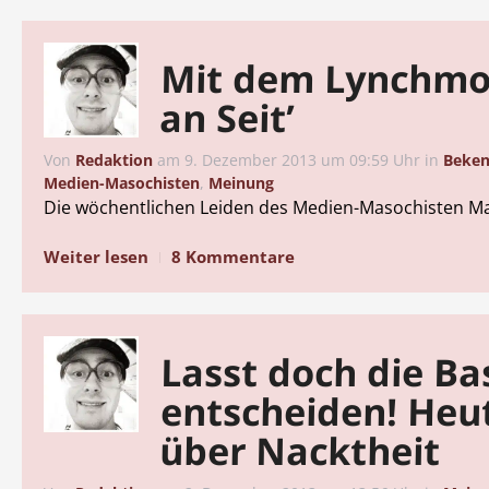
Mit dem Lynchmob
an Seit’
Von
Redaktion
am
9. Dezember 2013 um 09:59 Uhr
in
Beken
Medien-Masochisten
,
Meinung
Die wöchentlichen Leiden des Medien-Masochisten Mar
Weiter lesen
8 Kommentare
Lasst doch die Ba
entscheiden! Heu
über Nacktheit