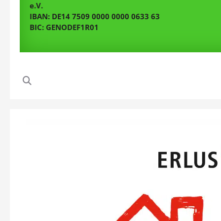
e.V.
IBAN: DE14 7509 0000 0000 0633 63
BIC: GENODEF1R01