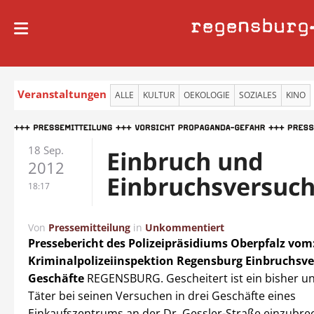
regensburg
Veranstaltungen
ALLE
KULTUR
OEKOLOGIE
SOZIALES
KINO
18 Sep.
Einbruch und
2012
Einbruchsversuc
18:17
Von
Pressemitteilung
in
Unkommentiert
Pressebericht des Polizeipräsidiums Oberpfalz
vom:
Kriminalpolizeiinspektion Regensburg
Einbruchsve
Geschäfte
REGENSBURG. Gescheitert ist ein bisher u
Täter bei seinen Versuchen in drei Geschäfte eines
Einkaufszentrums an der Dr. Gessler-Straße einzubre