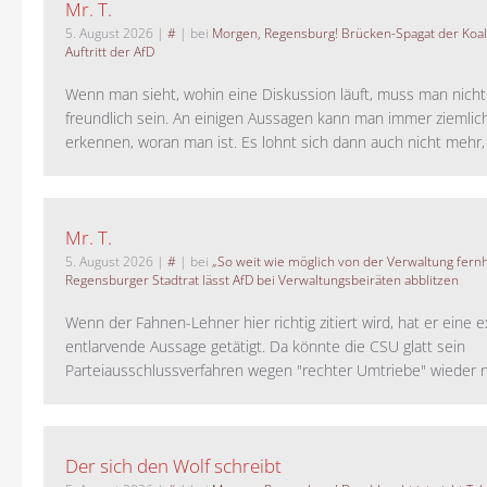
Mr. T.
5. August 2026
|
#
| bei
Morgen, Regensburg! Brücken-Spagat der Koali
Auftritt der AfD
Wenn man sieht, wohin eine Diskussion läuft, muss man nich
freundlich sein. An einigen Aussagen kann man immer ziemlich
erkennen, woran man ist. Es lohnt sich dann auch nicht mehr, a
Mr. T.
5. August 2026
|
#
| bei
„So weit wie möglich von der Verwaltung fernh
Regensburger Stadtrat lässt AfD bei Verwaltungsbeiräten abblitzen
Wenn der Fahnen-Lehner hier richtig zitiert wird, hat er eine 
entlarvende Aussage getätigt. Da könnte die CSU glatt sein
Parteiausschlussverfahren wegen "rechter Umtriebe" wieder ne
Der sich den Wolf schreibt