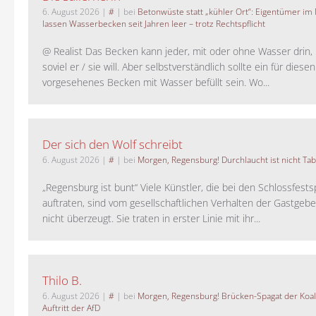
6. August 2026
|
#
| bei
Betonwüste statt „kühler Ort“: Eigentümer im
lassen Wasserbecken seit Jahren leer – trotz Rechtspflicht
@ Realist Das Becken kann jeder, mit oder ohne Wasser drin, 
soviel er / sie will. Aber selbstverständlich sollte ein für dies
vorgesehenes Becken mit Wasser befüllt sein. Wo...
Der sich den Wolf schreibt
6. August 2026
|
#
| bei
Morgen, Regensburg! Durchlaucht ist nicht Tab
„Regensburg ist bunt“ Viele Künstler, die bei den Schlossfests
auftraten, sind vom gesellschaftlichen Verhalten der Gastgeb
nicht überzeugt. Sie traten in erster Linie mit ihr...
Thilo B.
6. August 2026
|
#
| bei
Morgen, Regensburg! Brücken-Spagat der Koali
Auftritt der AfD