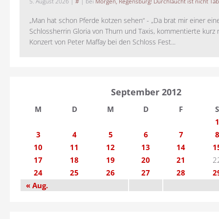
5. August 2026
|
#
| bei
Morgen, Regensburg! Durchlaucht ist nicht Tab
„Man hat schon Pferde kotzen sehen“ - „Da brat mir einer ein
Schlossherrin Gloria von Thurn und Taxis, kommentierte kurz
Konzert von Peter Maffay bei den Schloss Fest...
September 2012
M
D
M
D
F
S
3
4
5
6
7
10
11
12
13
14
1
17
18
19
20
21
2
24
25
26
27
28
2
« Aug.