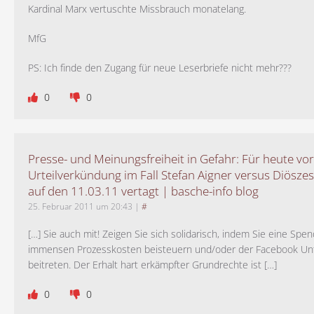
Kardinal Marx vertuschte Missbrauch monatelang.
MfG
PS: Ich finde den Zugang für neue Leserbriefe nicht mehr???
0
0
Presse- und Meinungsfreiheit in Gefahr: Für heute v
Urteilverkündung im Fall Stefan Aigner versus Diösz
auf den 11.03.11 vertagt | basche-info blog
25. Februar 2011 um 20:43
|
#
[…] Sie auch mit! Zeigen Sie sich solidarisch, indem Sie eine Spen
immensen Prozesskosten beisteuern und/oder der Facebook Unt
beitreten. Der Erhalt hart erkämpfter Grundrechte ist […]
0
0