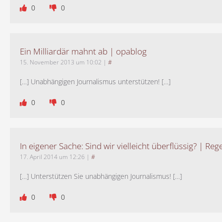
0
0
Ein Milliardär mahnt ab | opablog
15. November 2013 um 10:02
|
#
[…] Unabhängigen Journalismus unterstützen! […]
0
0
In eigener Sache: Sind wir vielleicht überflüssig? | Reg
17. April 2014 um 12:26
|
#
[…] Unterstützen Sie unabhängigen Journalismus! […]
0
0