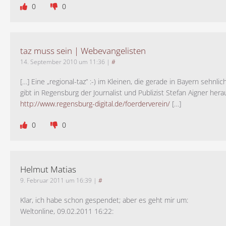
0
0
taz muss sein | Webevangelisten
14. September 2010 um 11:36
|
#
[…] Eine „regional-taz” :-) im Kleinen, die gerade in Bayern sehnlic
gibt in Regensburg der Journalist und Publizist Stefan Aigner hera
http://www.regensburg-digital.de/foerderverein/
[…]
0
0
Helmut Matias
9. Februar 2011 um 16:39
|
#
Klar, ich habe schon gespendet; aber es geht mir um:
Weltonline, 09.02.2011 16:22: