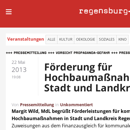
regensburg
Veranstaltungen
ALLE
KULTUR
OEKOLOGIE
SOZIALES
KINO
22 Mai
Förderung für
2013
Hochbaumaßnah
19:08
Stadt und Landkr
Von
Pressemitteilung
in
Unkommentiert
Margit Wild, MdL begrüßt Förderleistungen für k
Hochbaumaßnahmen in Stadt und Landkreis Rege
Zuweisungen aus dem Finanzausgleich für kommunal