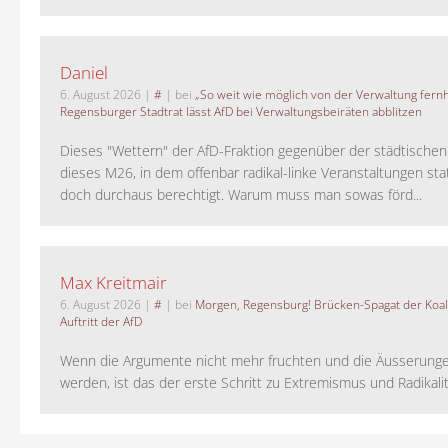
Daniel
6. August 2026
|
#
| bei
„So weit wie möglich von der Verwaltung fernh
Regensburger Stadtrat lässt AfD bei Verwaltungsbeiräten abblitzen
Dieses "Wettern" der AfD-Fraktion gegenüber der städtische
dieses M26, in dem offenbar radikal-linke Veranstaltungen stat
doch durchaus berechtigt. Warum muss man sowas förd...
Max Kreitmair
6. August 2026
|
#
| bei
Morgen, Regensburg! Brücken-Spagat der Koali
Auftritt der AfD
Wenn die Argumente nicht mehr fruchten und die Äusserung
werden, ist das der erste Schritt zu Extremismus und Radikalitä