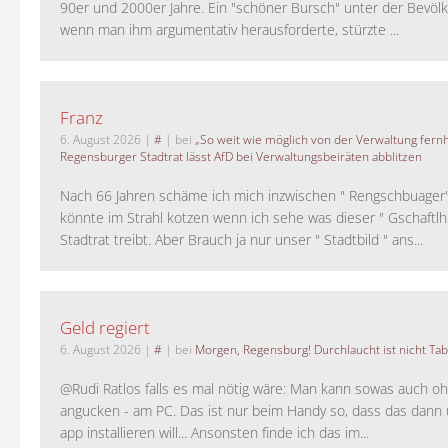
90er und 2000er Jahre. Ein "schöner Bursch" unter der Bevölk
wenn man ihm argumentativ herausforderte, stürzte ...
Franz
6. August 2026
|
#
| bei
„So weit wie möglich von der Verwaltung fernh
Regensburger Stadtrat lässt AfD bei Verwaltungsbeiräten abblitzen
Nach 66 Jahren schäme ich mich inzwischen " Rengschbuager" 
könnte im Strahl kotzen wenn ich sehe was dieser " Gschaftl
Stadtrat treibt. Aber Brauch ja nur unser " Stadtbild " ans...
Geld regiert
6. August 2026
|
#
| bei
Morgen, Regensburg! Durchlaucht ist nicht Tab
@Rudi Ratlos falls es mal nötig wäre: Man kann sowas auch o
angucken - am PC. Das ist nur beim Handy so, dass das dann 
app installieren will... Ansonsten finde ich das im...