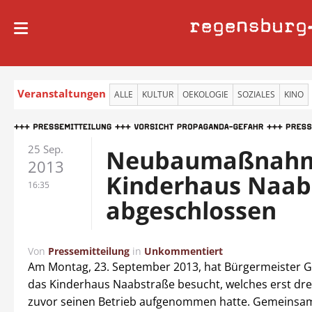
regensburg
Veranstaltungen
ALLE
KULTUR
OEKOLOGIE
SOZIALES
KINO
25 Sep.
Neubaumaßnah
2013
Kinderhaus Naab
16:35
abgeschlossen
Von
Pressemitteilung
in
Unkommentiert
Am Montag, 23. September 2013, hat Bürgermeister 
das Kinderhaus Naabstraße besucht, welches erst dr
zuvor seinen Betrieb aufgenommen hatte. Gemeinsam