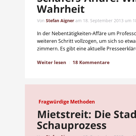
Wahrheit
Von
Stefan Aigner
am
18. September 2013 um 1
In der Nebentätigkeiten-Affäre um Professo
weiteren Schritt vollzogen, um sich so etw
zimmern. Es gibt eine aktuelle Presseerklä
Weiter lesen
18 Kommentare
Fragwürdige Methoden
Mietstreit: Die St
Schauprozess