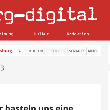
rg
digital
–
einung
Kultur
Redaktion
sburg
ALLE
KULTUR
OEKOLOGIE
SOZIALES
KINO
13
r basteln uns eine