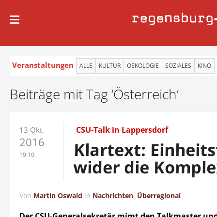
regensburg
Veranstaltungen
ALLE
KULTUR
OEKOLOGIE
SOZIALES
KINO
Beiträge mit Tag ‘Österreich’
CSU-Talk in Lappersdorf
13 Okt.
2016
Klartext: Einheit
19:10
wider die Komple
Von
Martin Oswald
in
Nachrichten
,
Überregional
Der CSU-Generalsekretär mimt den Talkmaster und 