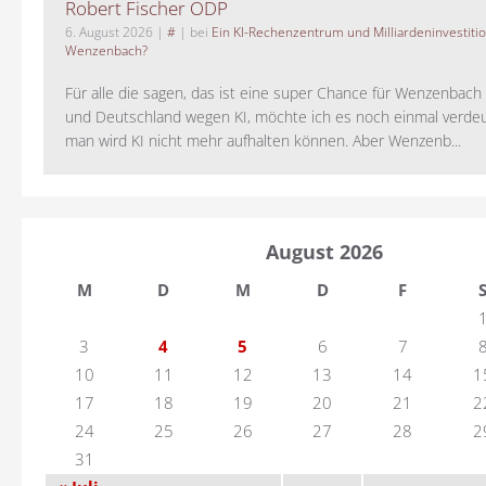
Robert Fischer ÖDP
6. August 2026
|
#
| bei
Ein KI-Rechenzentrum und Milliardeninvestiti
Wenzenbach?
Für alle die sagen, das ist eine super Chance für Wenzenbac
und Deutschland wegen KI, möchte ich es noch einmal verdeut
man wird KI nicht mehr aufhalten können. Aber Wenzenb...
August 2026
M
D
M
D
F
3
4
5
6
7
10
11
12
13
14
1
17
18
19
20
21
2
24
25
26
27
28
2
31