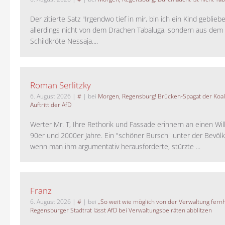
Der zitierte Satz "Irgendwo tief in mir, bin ich ein Kind geblie
allerdings nicht von dem Drachen Tabaluga, sondern aus dem 
Schildkröte Nessaja....
Roman Serlitzky
6. August 2026
|
#
| bei
Morgen, Regensburg! Brücken-Spagat der Koali
Auftritt der AfD
Werter Mr. T, Ihre Rethorik und Fassade erinnern an einen Wil
90er und 2000er Jahre. Ein "schöner Bursch" unter der Bevölk
wenn man ihm argumentativ herausforderte, stürzte ...
Franz
6. August 2026
|
#
| bei
„So weit wie möglich von der Verwaltung fernh
Regensburger Stadtrat lässt AfD bei Verwaltungsbeiräten abblitzen