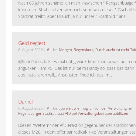
Nach 66 Jahren schäme ich mich inzwischen " Rengschbuager" 
könnte im Strahl kotzen wenn ich sehe was dieser " Gschaftl
Stadtrat treibt. Aber Brauch ja nur unser " Stadtbild " ans...
Geld regiert
6. August 2026
|
#
| bei
Morgen, Regensburg! Durchlaucht ist nicht Tab
@Rudi Ratlos falls es mal nötig wäre: Man kann sowas auch o
angucken - am PC. Das ist nur beim Handy so, dass das dann 
app installieren will... Ansonsten finde ich das im...
Daniel
6. August 2026
|
#
| bei
„So weit wie möglich von der Verwaltung fernh
Regensburger Stadtrat lässt AfD bei Verwaltungsbeiräten abblitzen
Dieses "Wettern" der AfD-Fraktion gegenüber der städtische
dieses M26, in dem offenbar radikal-linke Veranstaltungen stat