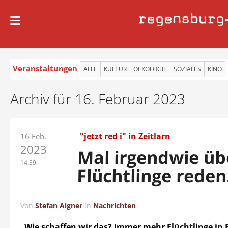
regensburg
Veranstaltungen
ALLE
KULTUR
OEKOLOGIE
SOZIALES
KINO
Archiv für 16. Februar 2023
"jetzt red i" in Zeitlarn
16 Feb.
2023
Mal irgendwie üb
14:39
Flüchtlinge rede
Von
Stefan Aigner
in
Nachrichten
„Wie schaffen wir das? Immer mehr Flüchtlinge in 