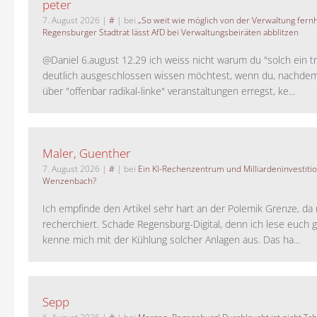
peter
7. August 2026
|
#
| bei
„So weit wie möglich von der Verwaltung fernh
Regensburger Stadtrat lässt AfD bei Verwaltungsbeiräten abblitzen
@Daniel 6.august 12.29 ich weiss nicht warum du "solch ein t
deutlich ausgeschlossen wissen möchtest, wenn du, nachdem
über "offenbar radikal-linke" veranstaltungen erregst, ke...
Maler, Guenther
7. August 2026
|
#
| bei
Ein KI-Rechenzentrum und Milliardeninvestiti
Wenzenbach?
Ich empfinde den Artikel sehr hart an der Polemik Grenze, da 
recherchiert. Schade Regensburg-Digital, denn ich lese euch g
kenne mich mit der Kühlung solcher Anlagen aus. Das ha...
Sepp