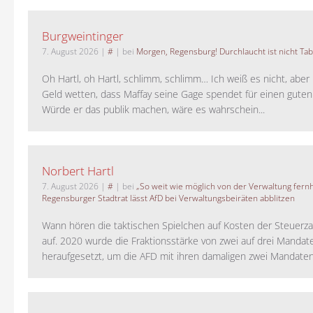
Burgweintinger
7. August 2026
|
#
| bei
Morgen, Regensburg! Durchlaucht ist nicht Tab
Oh Hartl, oh Hartl, schlimm, schlimm… Ich weiß es nicht, aber 
Geld wetten, dass Maffay seine Gage spendet für einen guten
Würde er das publik machen, wäre es wahrschein...
Norbert Hartl
7. August 2026
|
#
| bei
„So weit wie möglich von der Verwaltung fernh
Regensburger Stadtrat lässt AfD bei Verwaltungsbeiräten abblitzen
Wann hören die taktischen Spielchen auf Kosten der Steuerza
auf. 2020 wurde die Fraktionsstärke von zwei auf drei Mandat
heraufgesetzt, um die AFD mit ihren damaligen zwei Mandaten 