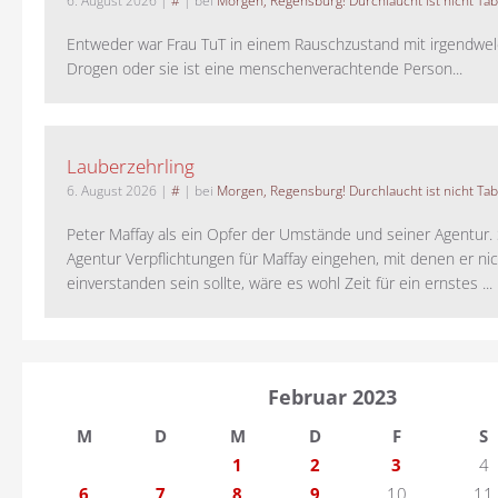
6. August 2026
|
#
| bei
Morgen, Regensburg! Durchlaucht ist nicht Tab
Entweder war Frau TuT in einem Rauschzustand mit irgendwel
Drogen oder sie ist eine menschenverachtende Person...
Lauberzehrling
6. August 2026
|
#
| bei
Morgen, Regensburg! Durchlaucht ist nicht Tab
Peter Maffay als ein Opfer der Umstände und seiner Agentur. S
Agentur Verpflichtungen für Maffay eingehen, mit denen er ni
einverstanden sein sollte, wäre es wohl Zeit für ein ernstes ...
Februar 2023
M
D
M
D
F
S
1
2
3
4
6
7
8
9
10
11