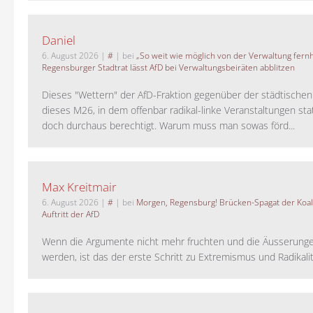
Daniel
6. August 2026
|
#
| bei
„So weit wie möglich von der Verwaltung fernh
Regensburger Stadtrat lässt AfD bei Verwaltungsbeiräten abblitzen
Dieses "Wettern" der AfD-Fraktion gegenüber der städtische
dieses M26, in dem offenbar radikal-linke Veranstaltungen stat
doch durchaus berechtigt. Warum muss man sowas förd...
Max Kreitmair
6. August 2026
|
#
| bei
Morgen, Regensburg! Brücken-Spagat der Koali
Auftritt der AfD
Wenn die Argumente nicht mehr fruchten und die Äusserung
werden, ist das der erste Schritt zu Extremismus und Radikalitä