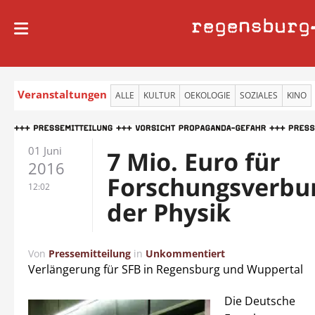
regensburg
Veranstaltungen
ALLE
KULTUR
OEKOLOGIE
SOZIALES
KINO
01 Juni
7 Mio. Euro für
2016
Forschungsverbu
12:02
der Physik
Von
Pressemitteilung
in
Unkommentiert
Verlängerung für SFB in Regensburg und Wuppertal
Die Deutsche