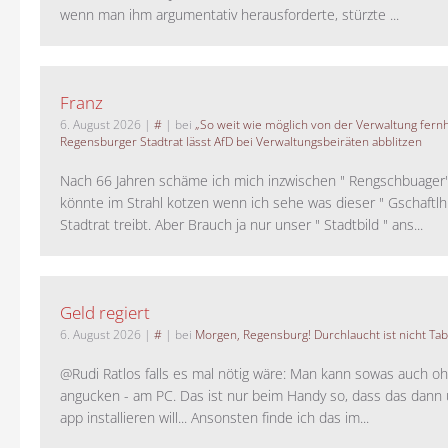
wenn man ihm argumentativ herausforderte, stürzte ...
Franz
6. August 2026
|
#
| bei
„So weit wie möglich von der Verwaltung fernh
Regensburger Stadtrat lässt AfD bei Verwaltungsbeiräten abblitzen
Nach 66 Jahren schäme ich mich inzwischen " Rengschbuager" 
könnte im Strahl kotzen wenn ich sehe was dieser " Gschaftl
Stadtrat treibt. Aber Brauch ja nur unser " Stadtbild " ans...
Geld regiert
6. August 2026
|
#
| bei
Morgen, Regensburg! Durchlaucht ist nicht Tab
@Rudi Ratlos falls es mal nötig wäre: Man kann sowas auch o
angucken - am PC. Das ist nur beim Handy so, dass das dann 
app installieren will... Ansonsten finde ich das im...