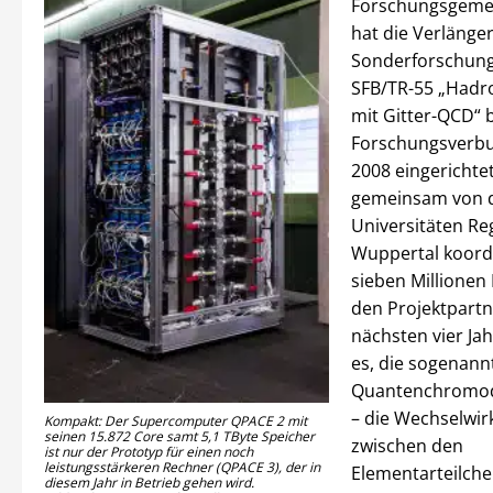
Forschungsgemei
hat die Verlänge
Sonderforschung
SFB/TR-55 „Hadr
mit Gitter-QCD“ b
Forschungsverb
2008 eingerichte
gemeinsam von 
Universitäten R
Wuppertal koordi
sieben Millionen 
den Projektpartn
nächsten vier Jahr
es, die sogenann
Quantenchromod
– die Wechselwi
Kompakt: Der Supercomputer QPACE 2 mit
seinen 15.872 Core samt 5,1 TByte Speicher
zwischen den
ist nur der Prototyp für einen noch
leistungsstärkeren Rechner (QPACE 3), der in
Elementarteilch
diesem Jahr in Betrieb gehen wird.