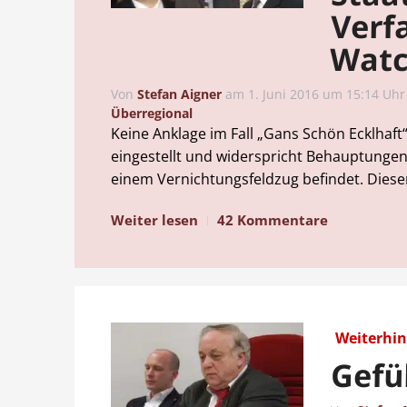
Verf
Watc
Von
Stefan Aigner
am
1. Juni 2016 um 15:14 Uhr
Überregional
Keine Anklage im Fall „Gans Schön Ecklhaft
eingestellt und widerspricht Behauptungen e
einem Vernichtungsfeldzug befindet. Diese
Weiter lesen
42 Kommentare
Weiterhin
Gefü