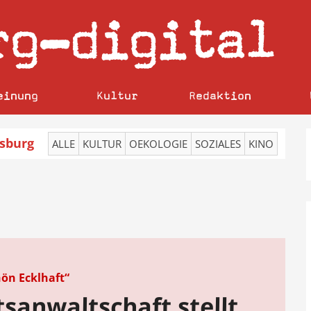
rg
digital
–
einung
Kultur
Redaktion
sburg
ALLE
KULTUR
OEKOLOGIE
SOZIALES
KINO
ön Ecklhaft“
tsanwaltschaft stellt