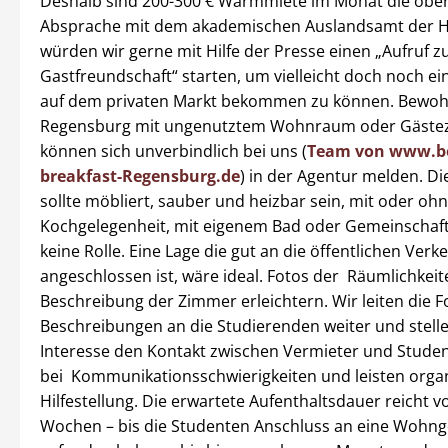
Deshalb sind 200-300 € Warmmiete im Monat die ober
Absprache mit dem akademischen Auslandsamt der 
würden wir gerne mit Hilfe der Presse einen „Aufruf z
Gastfreundschaft“ starten, um vielleicht doch noch e
auf dem privaten Markt bekommen zu können. Bewoh
Regensburg mit ungenutztem Wohnraum oder Gäst
können sich unverbindlich bei uns (
Team von www.b
breakfast-Regensburg.de
) in der Agentur melden. Di
sollte möbliert, sauber und heizbar sein, mit oder oh
Kochgelegenheit, mit eigenem Bad oder Gemeinschaft
keine Rolle. Eine Lage die gut an die öffentlichen Verk
angeschlossen ist, wäre ideal. Fotos der Räumlichkei
Beschreibung der Zimmer erleichtern. Wir leiten die 
Beschreibungen an die Studierenden weiter und stell
Interesse den Kontakt zwischen Vermieter und Student
bei Kommunikationsschwierigkeiten und leisten orga
Hilfestellung. Die erwartete Aufenthaltsdauer reicht 
Wochen – bis die Studenten Anschluss an eine Wohn