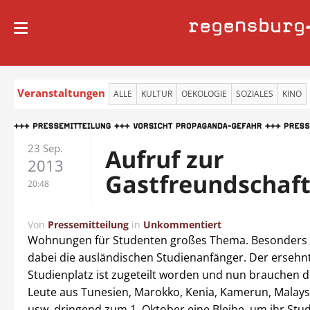
regensburg
Veranstaltungen
ALLE
KULTUR
OEKOLOGIE
SOZIALES
KINO
23 Sep.
Aufruf zur
2013
Gastfreundschaf
20:48
Von
Pressemitteilung
in
Unkommentiert
Wohnungen für Studenten großes Thema. Besonders ha
dabei die ausländischen Studienanfänger. Der ersehn
Studienplatz ist zugeteilt worden und nun brauchen 
Leute aus Tunesien, Marokko, Kenia, Kamerun, Malays
usw. dringend zum 1. Oktober eine Bleibe, um ihr St