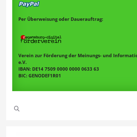
Per Überweisung oder Dauerauftrag:
Verein zur Förderung der Meinungs- und Informatio
e.V.
IBAN: DE14 7509 0000 0000 0633 63
BIC: GENODEF1R01