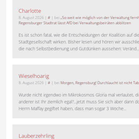
Charlotte
8. August 2026
|
#
| bei
„So weit wie möglich von der Verwaltung fernh
Regensburger Stadtrat lässt AfD bei Verwaltungsbeiräten abblitzen
Es ist schon fatal, wie die Entscheidungen der Koalition auf di
Stadtgesellschaft wirken. Bisher lesen und hören wir ausschli
die nach Selbstbedienung und Gutdünken aussehen: Veränd..
Wieselhoarig
8. August 2026
|
#
| bei
Morgen, Regensburg! Durchlaucht ist nicht Tab
Wurde nicht irgendwo im Mikrokosmos Gloria mal verlautet, d
anderer ist Ihr ziemlich egal?...jetzt muss Sie sich aber dann 
Herrn Maffay gegiftet haben, dass man sogar 3 Woche...
Lauberzehrling