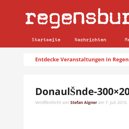
regensbu
Startseite
Nachrichten
M
Entdecke
Veranstaltungen
in Regen
DonaulŠnde-300×2
Veröffentlicht von
Stefan Aigner
am
7. Juli 2010
.