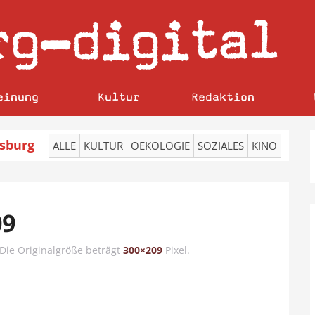
rg
digital
–
einung
Kultur
Redaktion
sburg
ALLE
KULTUR
OEKOLOGIE
SOZIALES
KINO
09
 Die Originalgröße beträgt
300×209
Pixel.