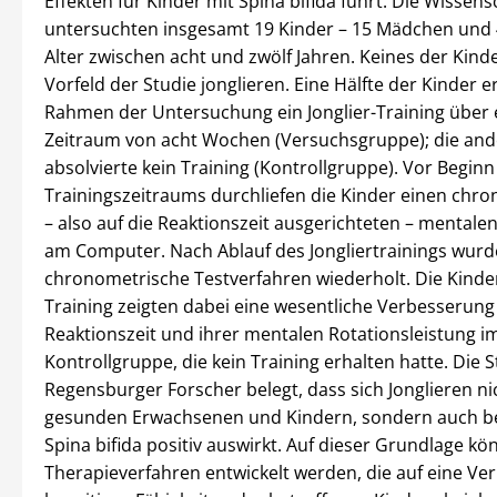
Effekten für Kinder mit Spina bifida führt. Die Wissen
untersuchten insgesamt 19 Kinder – 15 Mädchen und 
Alter zwischen acht und zwölf Jahren. Keines der Kind
Vorfeld der Studie jonglieren. Eine Hälfte der Kinder er
Rahmen der Untersuchung ein Jonglier-Training über 
Zeitraum von acht Wochen (Versuchsgruppe); die and
absolvierte kein Training (Kontrollgruppe). Vor Beginn
Trainingszeitraums durchliefen die Kinder einen chr
– also auf die Reaktionszeit ausgerichteten – mentale
am Computer. Nach Ablauf des Jongliertrainings wurd
chronometrische Testverfahren wiederholt. Die Kinder 
Training zeigten dabei eine wesentliche Verbesserung
Reaktionszeit und ihrer mentalen Rotationsleistung im
Kontrollgruppe, die kein Training erhalten hatte. Die 
Regensburger Forscher belegt, dass sich Jonglieren ni
gesunden Erwachsenen und Kindern, sondern auch be
Spina bifida positiv auswirkt. Auf dieser Grundlage k
Therapieverfahren entwickelt werden, die auf eine Ve