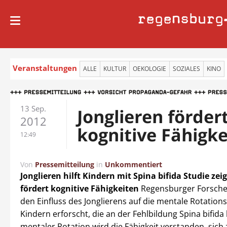
regensburg
Veranstaltungen
ALLE
KULTUR
OEKOLOGIE
SOZIALES
KINO
13 Sep.
Jonglieren förder
2012
kognitive Fähigke
12:49
Von
Pressemitteilung
in
Unkommentiert
Jonglieren hilft Kindern mit Spina bifida
Studie zeig
fördert kognitive Fähigkeiten
Regensburger Forsche
den Einfluss des Jonglierens auf die mentale Rotation
Kindern erforscht, die an der Fehlbildung Spina bifida 
mentaler Rotation wird die Fähigkeit verstanden, sich 