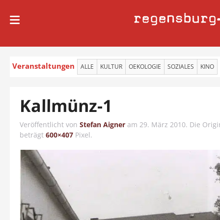
regensburg
Veranstaltungen
ALLE
KULTUR
OEKOLOGIE
SOZIALES
KINO
Kallmünz-1
Veröffentlicht von
Stefan Aigner
am
29. März 2010
. Die Orig
beträgt
600×407
Pixel.