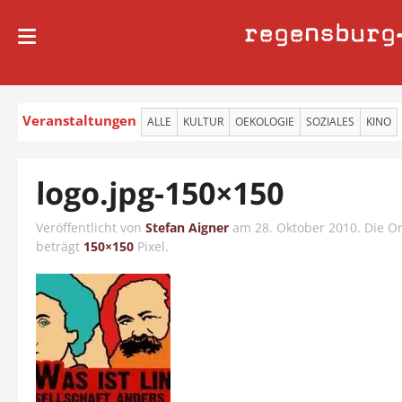
regensburg
Veranstaltungen
ALLE
KULTUR
OEKOLOGIE
SOZIALES
KINO
logo.jpg-150×150
Veröffentlicht von
Stefan Aigner
am
28. Oktober 2010
. Die O
beträgt
150×150
Pixel.