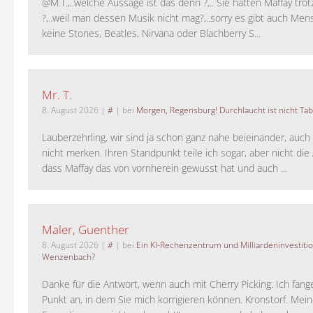
@M.T.,..welche Aussage ist das denn ?,.. Sie hätten Maffay trot
?,..weil man dessen Musik nicht mag?,..sorry es gibt auch Men
keine Stones, Beatles, Nirvana oder Blachberry S...
Mr. T.
8. August 2026
|
#
| bei
Morgen, Regensburg! Durchlaucht ist nicht Tab
Lauberzehrling, wir sind ja schon ganz nahe beieinander, auch
nicht merken. Ihren Standpunkt teile ich sogar, aber nicht di
dass Maffay das von vornherein gewusst hat und auch ...
Maler, Guenther
8. August 2026
|
#
| bei
Ein KI-Rechenzentrum und Milliardeninvestiti
Wenzenbach?
Danke für die Antwort, wenn auch mit Cherry Picking. Ich fan
Punkt an, in dem Sie mich korrigieren können. Kronstorf. Mei