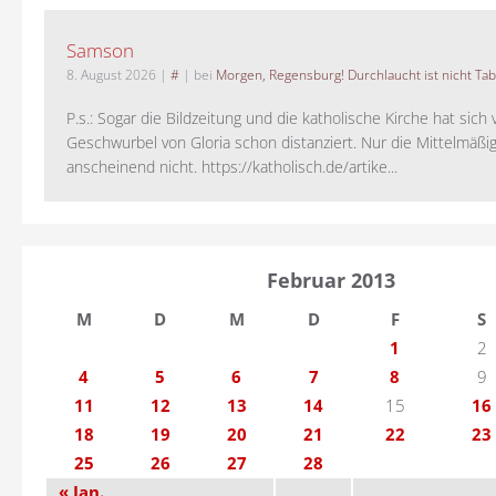
Samson
8. August 2026
|
#
| bei
Morgen, Regensburg! Durchlaucht ist nicht Tab
P.s.: Sogar die Bildzeitung und die katholische Kirche hat sic
Geschwurbel von Gloria schon distanziert. Nur die Mittelmäßig
anscheinend nicht. https://katholisch.de/artike...
Februar 2013
M
D
M
D
F
S
1
2
4
5
6
7
8
9
11
12
13
14
15
16
18
19
20
21
22
23
25
26
27
28
« Jan.