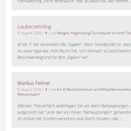
Formulierung „nicht verbraucht" war zu pauschal, das nehme...
Lauberzehrling
8. August 2026
|
#
| bei
Morgen, Regensburg! Durchlaucht ist nicht Tab
@ Mr. T: Sie verurteilen die „Egalen“. Mein Standpunkt ist, da
es zuvor egal war, kein Recht hat, sich hernach zu beschwere
Beschwerdegrund für den „Egalen“ ver...
Markus Feilner
8. August 2026
|
#
| bei
Ein KI-Rechenzentrum und Milliardeninvestiti
Wenzenbach?
@Bravo: "Tatsächlich widerlegen Sie vor allem Behauptungen,
aufgestellt hat." Jede der von Ihnen "Behauptungen" genannte
im Artikel mit Quellen versehen und durch Studien ode...