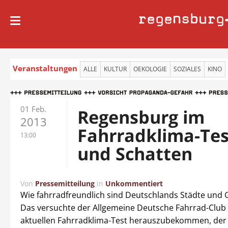
regensburg
Veranstaltungen
ALLE
KULTUR
OEKOLOGIE
SOZIALES
KINO
01 Feb.
Regensburg im
2013
Fahrradklima-Test
13:00
und Schatten
Von
Pressemitteilung
in
Unkommentiert
Wie fahrradfreundlich sind Deutschlands Städte und
Das versuchte der Allgemeine Deutsche Fahrrad-Club
aktuellen Fahrradklima-Test herauszubekommen, der