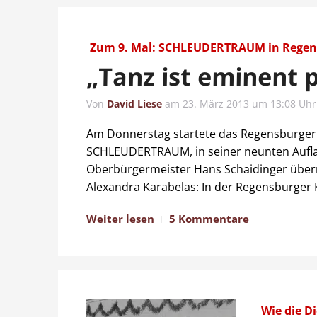
Zum 9. Mal: SCHLEUDERTRAUM in Regen
„Tanz ist eminent p
Von
David Liese
am
23. März 2013 um 13:08 Uhr
Am Donnerstag startete das Regensburger Fe
SCHLEUDERTRAUM, in seiner neunten Auflag
Oberbürgermeister Hans Schaidinger überno
Alexandra Karabelas: In der Regensburger K
Weiter lesen
5 Kommentare
Wie die Di