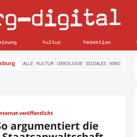
rg
digital
–
einung
Kultur
Redaktion
sburg
ALLE
KULTUR
OEKOLOGIE
SOZIALES
KINO
ternet veröffentlicht
 So argumentiert die
 Staatsanwaltschaft