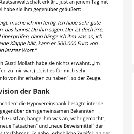
atsanwaltschaft erklärt, just an jenem Tag mit
ei habe sie ihm gegenüber geäußert:
t, mache ich ihn fertig. Ich habe sehr gute
, das kannst Du ihm sagen. Der ist doch irre,
d überprüfen, dann hänge ich ihm was an, ich
ine Klappe hält, kann er 500.000 Euro von
n letztes Wort.“
 Gustl Mollath habe sie nichts erwähnt. „Im
en zu mir war, (…), ist es für mich sehr
Info von ihr erhalten zu haben“, so der Zeuge.
vision der Bank
 nachdem die Hypovereinsbank besagte interne
 die gegenüber dem gemeinsamen Bekannten
ch Gustl an, hänge ihm was an, wahr gemacht“,
e „neue Tatsachen“ und „neue Beweismittel“ dar
Verfahrens. Es gebe „erhebliche Zweifel“ an der