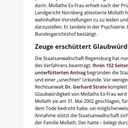
darin. Mollaths Ex-Frau erhielt nach der P
Landgericht Nürnberg attestierte Mollath h
wahnhaften Vorstellungen zu zu leiden und 
darzustellen. Er landete in der Psychiatrie
Bundesgerichtshof bestätigt.
Zeuge erschüttert Glaubwürdi
Die Staatsanwaltschaft Regensburg hat n
des Verfahrens beantragt.
Ihren 152 Seit
unterfütterten Antrag
begründen die Sta
und einer „unechten“ Urkunde. Vor wenige
Rechtsanwalt
Dr. Gerhard Strate
komplett 
Glaubwürdigkeit von Mollaths Ex-Frau wird
Mollath sie am 31. Mai 2002 geschlagen, fü
dem Tode bedroht habe, sei möglicherweise
Annahme stützt die Staatsanwaltschaft si
der Familie Mollath. Der hatte – belegt du