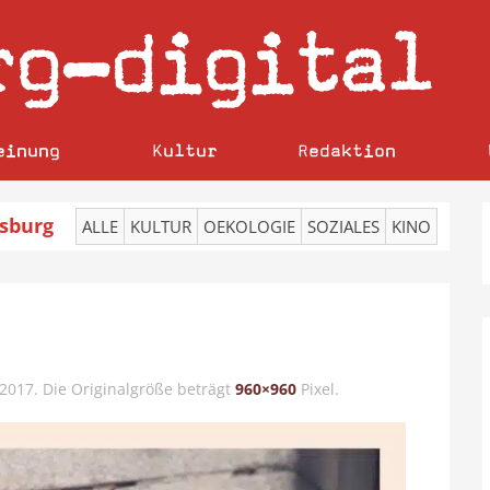
rg
digital
–
einung
Kultur
Redaktion
sburg
ALLE
KULTUR
OEKOLOGIE
SOZIALES
KINO
 2017
. Die Originalgröße beträgt
960×960
Pixel.