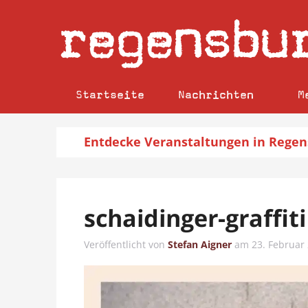
regensbu
Startseite
Nachrichten
M
Entdecke
Veranstaltungen
in Regen
schaidinger-graffiti
Veröffentlicht von
Stefan Aigner
am
23. Februar