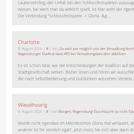
Lauberzehrling, der Unfall, bei den Schlossfestspielen zuzusa
wissen, bei wem man da wirklich spielt, ist hier wohl der Agent
Die Verbindung "Schlossfestspiele -> Gloria -&g...
Charlotte
8. August 2026
|
#
| bei
„So weit wie möglich von der Verwaltung fernh
Regensburger Stadtrat lässt AfD bei Verwaltungsbeiräten abblitzen
Es ist schon fatal, wie die Entscheidungen der Koalition auf di
Stadtgesellschaft wirken. Bisher lesen und hören wir ausschli
die nach Selbstbedienung und Gutdünken aussehen: Veränd..
Wieselhoarig
8. August 2026
|
#
| bei
Morgen, Regensburg! Durchlaucht ist nicht Tab
Wurde nicht irgendwo im Mikrokosmos Gloria mal verlautet, d
anderer ist Ihr ziemlich egal?...jetzt muss Sie sich aber dann 