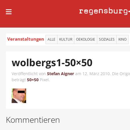
regensburg
Veranstaltungen
ALLE
KULTUR
OEKOLOGIE
SOZIALES
KINO
wolbergs1-50×50
Veröffentlicht von
Stefan Aigner
am
12. März 2010
. Die Orig
beträgt
50×50
Pixel.
Kommentieren