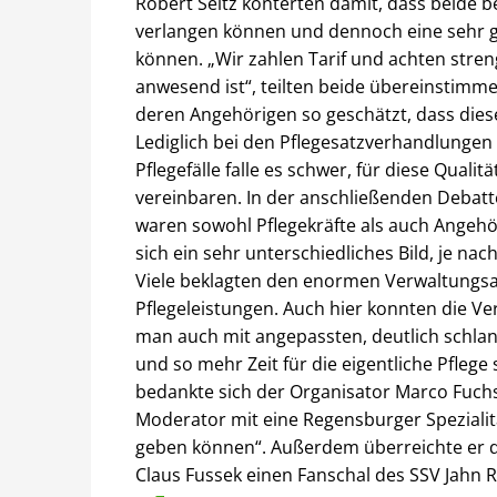
Robert Seitz konterten damit, dass beide b
verlangen können und dennoch eine sehr gu
können. „Wir zahlen Tarif und achten stre
anwesend ist“, teilten beide übereinstim
deren Angehörigen so geschätzt, dass diese
Lediglich bei den Pflegesatzverhandlungen m
Pflegefälle falle es schwer, für diese Qual
vereinbaren. In der anschließenden Debatte
waren sowohl Pflegekräfte als auch Angehör
sich ein sehr unterschiedliches Bild, je 
Viele beklagten den enormen Verwaltungs
Pflegeleistungen. Auch hier konnten die Ve
man auch mit angepassten, deutlich schl
und so mehr Zeit für die eigentliche Pflege
bedankte sich der Organisator Marco Fuch
Moderator mit eine Regensburger Spezialitä
geben können“. Außerdem überreichte er
Claus Fussek einen Fanschal des SSV Jahn 