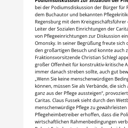
Podiumsdiskussion zur Situation der Pfl
bei der Podiumsdiskussion der Bürger für 
dem Buchautor und bekannten Pflegekritike
Regensburg mit dem Kreisgeschäftsführer 
Leiter der Sozialen Einrichtungen der Cari
von Pflegeeinrichtungen zur Diskussion e
Omonsky. In seiner Begrüßung freute sich 
den großartigen Besuch und konnte auch z
Fraktionsvorsitzende Christian Schlegl app
großer Offenheit für konstruktiv-kritische 
immer danach streben sollte, auch gut be
„Wenn Sie keine menschenwürdigen Beding
können, müssen Sie als Verbände, die sich 
ganz aus der Pflege aussteigen“, provozier
Caritas. Claus Fussek sieht durch den Wet
menschenwürdige Pflege zu gewährleisten 
Pflegeheimbetreiber erhoffen, dass die Po
wirtschaftlichen Rahmenbedingungen verbe