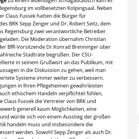
ege
Zu einem lebendigen Schlagabtausch kam es
Regensburg im vollbesetzten Kolpingsaal. Neben
r Claus Fussek hatten die Bürger für
des BRK Sepp Zenger und Dr. Robert Seitz, dem
tas Regensburg zwei verantwortliche Betreiber
ingeladen. Die Moderation übernahm Christian
der BfR-Vorsitzende Dr.Konrad Brenninger über
ahlreiche Stadträte begrüßen. Der CSU-
ellierte in seinem Grußwort an das Publikum, mit
Aussagen in die Diskussion zu gehen, weil man
wertete Systeme immer weiter zu verbessern.
ungen in Ihren Pflegeheimen gewährleisten
auch ethischem Handeln verpflichtet fühlen,
te Claus Fussek die Vertreter von BRK und
tbewerb generell kaum Möglichkeiten, eine
und würde sich von einem Ausstieg der großen
litik handeln muss und insbesondere die
ssert werden. Sowohl Sepp Zenger als auch Dr.