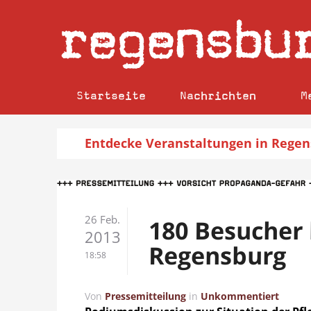
regensbu
Startseite
Nachrichten
M
Entdecke
Veranstaltungen
in Regen
26 Feb.
180 Besucher 
2013
Regensburg
18:58
Von
Pressemitteilung
in
Unkommentiert