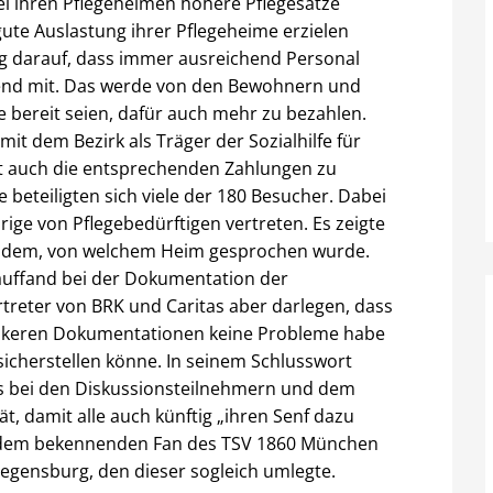
ei ihren Pflegeheimen höhere Pflegesätze
te Auslastung ihrer Pflegeheime erzielen
ng darauf, dass immer ausreichend Personal
mend mit. Das werde von den Bewohnern und
 bereit seien, dafür auch mehr zu bezahlen.
it dem Bezirk als Träger der Sozialhilfe für
ität auch die entsprechenden Zahlungen zu
 beteiligten sich viele der 180 Besucher. Dabei
ige von Pflegebedürftigen vertreten. Es zeigte
nachdem, von welchem Heim gesprochen wurde.
auffand bei der Dokumentation der
rtreter von BRK und Caritas aber darlegen, dass
ankeren Dokumentationen keine Probleme habe
 sicherstellen könne. In seinem Schlusswort
s bei den Diskussionsteilnehmern und dem
t, damit alle auch künftig „ihren Senf dazu
 dem bekennenden Fan des TSV 1860 München
Regensburg, den dieser sogleich umlegte.