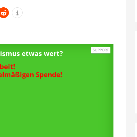
SUPPORT
alismus etwas wert?
beit!
gelmäßigen Spende!