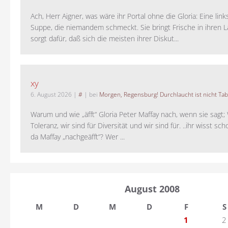
Ach, Herr Aigner, was wäre ihr Portal ohne die Gloria: Eine lin
Suppe, die niemandem schmeckt. Sie bringt Frische in ihren 
sorgt dafür, daß sich die meisten ihrer Diskut...
xy
6. August 2026
|
#
| bei
Morgen, Regensburg! Durchlaucht ist nicht Tab
Warum und wie „äfft“ Gloria Peter Maffay nach, wenn sie sagt; 
Toleranz, wir sind für Diversität und wir sind für. ..ihr wisst sch
da Maffay „nachgeäfft“? Wer ...
August 2008
M
D
M
D
F
S
1
2