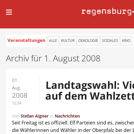
regensburg
Veranstaltungen
ALLE
KULTUR
OEKOLOGIE
SOZIALES
KINO
Archiv für 1. August 2008
01
Landtagswahl: Vi
Aug.
auf dem Wahlzett
2008
12:24
Von
Stefan Aigner
in
Nachrichten
Seit Freitag ist es offiziell. Elf Parteien sind es, zwisc
die Wählerinnen und Wähler in der Oberpfalz bei der