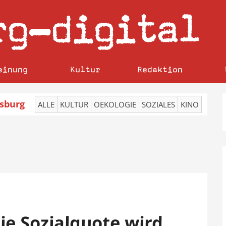
rg
digital
–
einung
Kultur
Redaktion
sburg
ALLE
KULTUR
OEKOLOGIE
SOZIALES
KINO
e Sozialquote wird