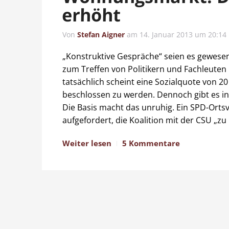
erhöht
Von
Stefan Aigner
am
14. Januar 2013 um 20:14
„Konstruktive Gespräche“ seien es gewesen,
zum Treffen von Politikern und Fachleut
tatsächlich scheint eine Sozialquote von 2
beschlossen zu werden. Dennoch gibt es in
Die Basis macht das unruhig. Ein SPD-Ortsve
aufgefordert, die Koalition mit der CSU „z
Weiter lesen
5 Kommentare