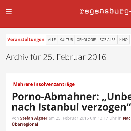
regensburg
Veranstaltungen
ALLE
KULTUR
OEKOLOGIE
SOZIALES
KINO
Archiv für 25. Februar 2016
Mehrere Insolvenzanträge
Porno-Abmahner: „Unb
nach Istanbul verzogen
Von
Stefan Aigner
am
25. Februar 2016 um 13:17 Uhr
in
Nac
Überregional