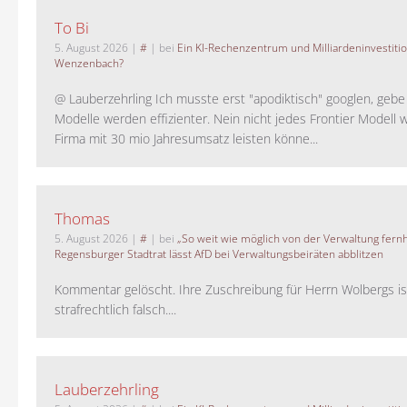
To Bi
5. August 2026
|
#
| bei
Ein KI-Rechenzentrum und Milliardeninvestiti
Wenzenbach?
@ Lauberzehrling Ich musste erst "apodiktisch" googlen, gebe i
Modelle werden effizienter. Nein nicht jedes Frontier Modell w
Firma mit 30 mio Jahresumsatz leisten könne...
Thomas
5. August 2026
|
#
| bei
„So weit wie möglich von der Verwaltung fernh
Regensburger Stadtrat lässt AfD bei Verwaltungsbeiräten abblitzen
Kommentar gelöscht. Ihre Zuschreibung für Herrn Wolbergs is
strafrechtlich falsch....
Lauberzehrling