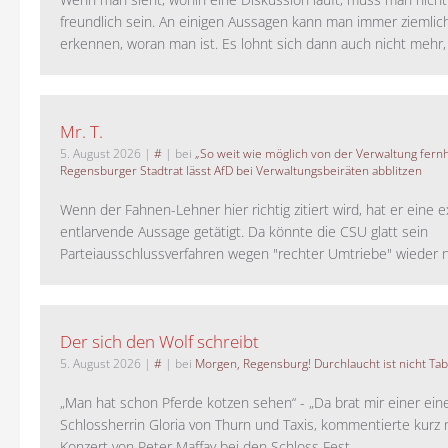
freundlich sein. An einigen Aussagen kann man immer ziemlich
erkennen, woran man ist. Es lohnt sich dann auch nicht mehr, a
Mr. T.
5. August 2026
|
#
| bei
„So weit wie möglich von der Verwaltung fernh
Regensburger Stadtrat lässt AfD bei Verwaltungsbeiräten abblitzen
Wenn der Fahnen-Lehner hier richtig zitiert wird, hat er eine 
entlarvende Aussage getätigt. Da könnte die CSU glatt sein
Parteiausschlussverfahren wegen "rechter Umtriebe" wieder ne
Der sich den Wolf schreibt
5. August 2026
|
#
| bei
Morgen, Regensburg! Durchlaucht ist nicht Tab
„Man hat schon Pferde kotzen sehen“ - „Da brat mir einer ein
Schlossherrin Gloria von Thurn und Taxis, kommentierte kurz
Konzert von Peter Maffay bei den Schloss Fest...