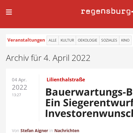
regensburg
Veranstaltungen
ALLE
KULTUR
OEKOLOGIE
SOZIALES
KINO
Archiv für 4. April 2022
Lilienthalstraße
04 Apr.
2022
Bauerwartungs-B
13:27
Ein Siegerentwur
Investorenwunsc
Von
Stefan Aigner
in
Nachrichten