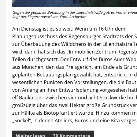
Gegen die geplanze Bebauung in der Lilienthalstraße gab es immer wieder
liegt der Siegerentwurf vor. Foto: Archiv/bm
Am Dienstag ist es so weit: Wenn um 16 Uhr dem
Planungsausschuss des Regensburger Stadtrats der S
zur Überbauung des Wäldchens in der Lilienthalstraße
wird, dann hat sich das „Immobilien Zentrum Regensb
Teilen durchgesetzt. Der Entwurf des Büros Auer Web
aus München, den das Preisgericht am Ende als Grund
geplanten Bebauungsplan gewählt hat, entspricht in 
wesentlichen Punkten den Vorstellungen, die die Bau
von Anfang an ihrer Entwurfsplanung vorgesehen hat
elf Baukörper, zwischen vier und acht Stockwerke ho
großzügig über das zwei Hektar große Grundstück vert
zur Hälfte als Biotop kartiert wurde. Hinzu kommen 
„Sockel“, in denen Ateliers, Büros und eine Kita vorge
Weiter lesen
30 Kommentare