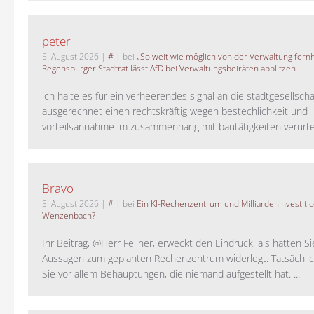
peter
5. August 2026
|
#
| bei
„So weit wie möglich von der Verwaltung fernh
Regensburger Stadtrat lässt AfD bei Verwaltungsbeiräten abblitzen
ich halte es für ein verheerendes signal an die stadtgesellscha
ausgerechnet einen rechtskräftig wegen bestechlichkeit und
vorteilsannahme im zusammenhang mit bautätigkeiten verurteilt
Bravo
5. August 2026
|
#
| bei
Ein KI-Rechenzentrum und Milliardeninvestiti
Wenzenbach?
Ihr Beitrag, @Herr Feilner, erweckt den Eindruck, als hätten Si
Aussagen zum geplanten Rechenzentrum widerlegt. Tatsächlic
Sie vor allem Behauptungen, die niemand aufgestellt hat. ...