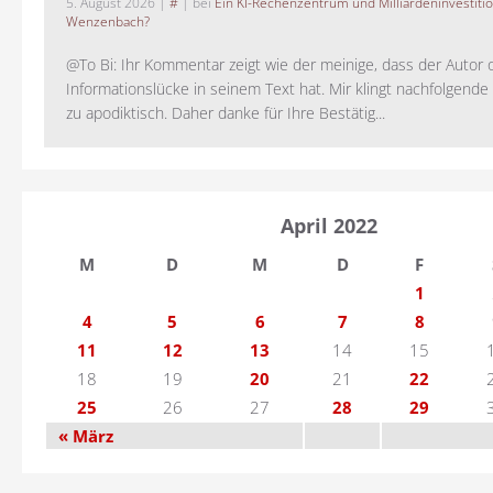
5. August 2026
|
#
| bei
Ein KI-Rechenzentrum und Milliardeninvestiti
Wenzenbach?
@To Bi: Ihr Kommentar zeigt wie der meinige, dass der Autor 
Informationslücke in seinem Text hat. Mir klingt nachfolgende
zu apodiktisch. Daher danke für Ihre Bestätig...
April 2022
M
D
M
D
F
1
4
5
6
7
8
11
12
13
14
15
18
19
20
21
22
25
26
27
28
29
« März