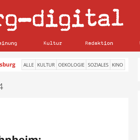
rg
digital
–
einung
Kultur
Redaktion
sburg
ALLE
KULTUR
OEKOLOGIE
SOZIALES
KINO
4
r
hnheim: