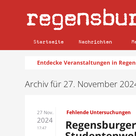
regensbu
Startseite
Nachrichten
M
Entdecke
Veranstaltungen
in Regen
Archiv für 27. November 202
Fehlende Untersuchungen
27 Nov.
2024
Regensburge
17:47
Studentenwo