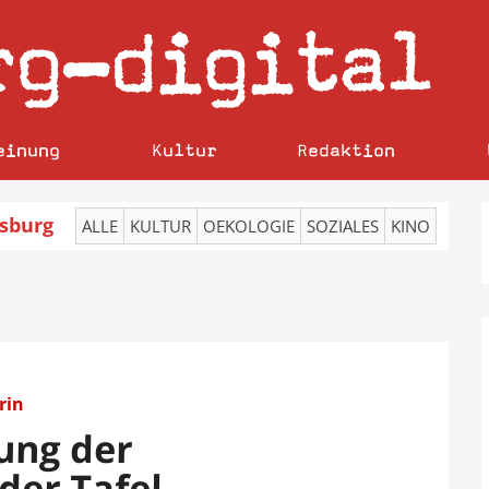
rg
digital
–
einung
Kultur
Redaktion
sburg
ALLE
KULTUR
OEKOLOGIE
SOZIALES
KINO
rin
ung der
der Tafel