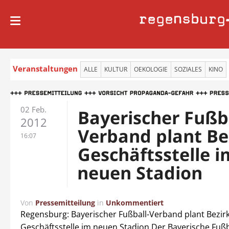
regensburg
Veranstaltungen
ALLE
KULTUR
OEKOLOGIE
SOZIALES
KINO
02 Feb.
Bayerischer Fußba
2012
Verband plant Be
16:07
Geschäftsstelle i
neuen Stadion
Von
Pressemitteilung
in
Unkommentiert
Regensburg: Bayerischer Fußball-Verband plant Bezirk
Geschäftsstelle im neuen Stadion Der Bayerische Fuß