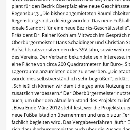
plant für den Bezirk Oberpfalz eine neue Geschäftsstel
Regensburg. „Die bisher angemieteten Räumlichkeiten
Regensburg sind zu klein geworden. Das neue Fußballs
ideale Standort für eine neue Bezirks-Geschäftsstelle“,
Präsident Dr. Rainer Koch am Mittwoch im Gespräch 
Oberbürgermeister Hans Schaidinger und Christian S
Aufsichtsratsvorsitzenden des SSV Jahn, sowie weiter
des Vereins. Der Verband bekundete sein Interesse, 
eine Fläche von circa 200 Quadratmetern für Büro-, S
Lagerräume anzumieten oder zu erwerben. „Die Stad
würde dies selbstverständlich sehr begrüßen“, erklärt
„Schließlich können wir damit die geplante Nutzung d
zusätzlich verbessern.“ Der Oberbürgermeister nutzt
auch, um über den aktuellen Stand des Projekts zu in
„Etwa Ende März 2012 steht fest, wer die Projektsteue
neue Fußballstadion übernehmen und uns bis zur Fert
fachlich begleiten wird. Das Vergabeverfahren läuft.“ E
sich der Oberbürgermeister auch über die Zusage des