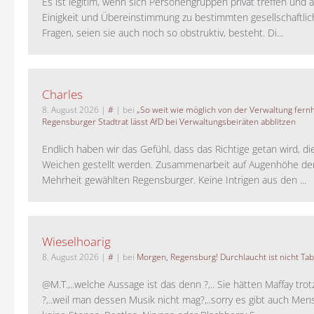
Es ist legitim, wenn sich Personengruppen privat treffen und 
Einigkeit und Übereinstimmung zu bestimmten gesellschaftlic
Fragen, seien sie auch noch so obstruktiv, besteht. Di...
Charles
8. August 2026
|
#
| bei
„So weit wie möglich von der Verwaltung fernh
Regensburger Stadtrat lässt AfD bei Verwaltungsbeiräten abblitzen
Endlich haben wir das Gefühl, dass das Richtige getan wird, die
Weichen gestellt werden. Zusammenarbeit auf Augenhöhe der
Mehrheit gewählten Regensburger. Keine Intrigen aus den ...
Wieselhoarig
8. August 2026
|
#
| bei
Morgen, Regensburg! Durchlaucht ist nicht Tab
@M.T.,..welche Aussage ist das denn ?,.. Sie hätten Maffay trot
?,..weil man dessen Musik nicht mag?,..sorry es gibt auch Men