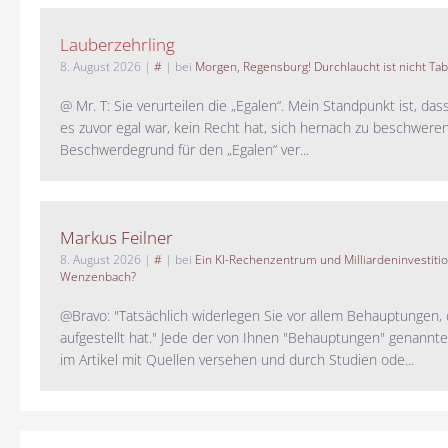
Lauberzehrling
8. August 2026
|
#
| bei
Morgen, Regensburg! Durchlaucht ist nicht Tab
@ Mr. T: Sie verurteilen die „Egalen“. Mein Standpunkt ist, da
es zuvor egal war, kein Recht hat, sich hernach zu beschwere
Beschwerdegrund für den „Egalen“ ver...
Markus Feilner
8. August 2026
|
#
| bei
Ein KI-Rechenzentrum und Milliardeninvestiti
Wenzenbach?
@Bravo: "Tatsächlich widerlegen Sie vor allem Behauptungen,
aufgestellt hat." Jede der von Ihnen "Behauptungen" genannte
im Artikel mit Quellen versehen und durch Studien ode...