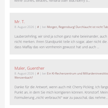
keine Stones, Beatles, Nirvana oder Blachberry S...
Mr. T.
8. August 2026
|
#
| bei
Morgen, Regensburg! Durchlaucht ist nicht Tab
Lauberzehrling, wir sind ja schon ganz nahe beieinander, auch
nicht merken. Ihren Standpunkt teile ich sogar, aber nicht di
dass Maffay das von vornherein gewusst hat und auch ...
Maler, Guenther
8. August 2026
|
#
| bei
Ein KI-Rechenzentrum und Milliardeninvestiti
Wenzenbach?
Danke für die Antwort, wenn auch mit Cherry Picking. Ich fan
Punkt an, in dem Sie mich korrigieren können. Kronstorf. Mei
Formulierung „nicht verbraucht" war zu pauschal, das nehme...