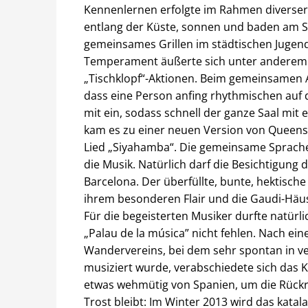
Kennenlernen erfolgte im Rahmen diverser
entlang der Küste, sonnen und baden am S
gemeinsames Grillen im städtischen Jugen
Temperament äußerte sich unter anderem in
„Tischklopf“-Aktionen. Beim gemeinsamen A
dass eine Person anfing rhythmischen auf 
mit ein, sodass schnell der ganze Saal mit e
kam es zu einer neuen Version von Queens 
Lied „Siyahamba“. Die gemeinsame Sprache 
die Musik. Natürlich darf die Besichtigung 
Barcelona. Der überfüllte, bunte, hektische
ihrem besonderen Flair und die Gaudi-Hä
Für die begeisterten Musiker durfte natürl
„Palau de la música” nicht fehlen. Nach e
Wandervereins, bei dem sehr spontan in v
musiziert wurde, verabschiedete sich das
etwas wehmütig von Spanien, um die Rückr
Trost bleibt: Im Winter 2013 wird das kata