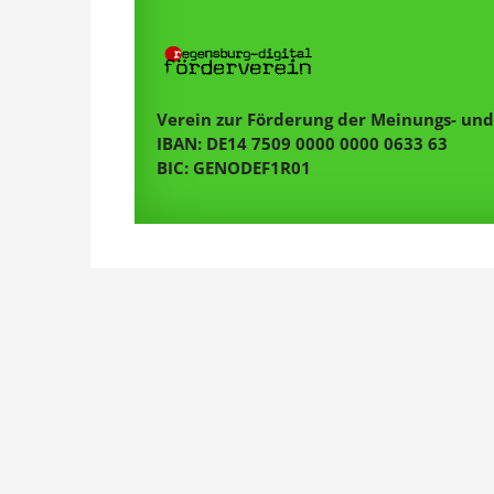
Verein zur Förderung der Meinungs- und 
IBAN: DE14 7509 0000 0000 0633 63
BIC: GENODEF1R01