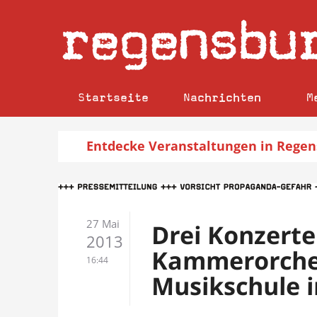
regensbu
Startseite
Nachrichten
M
Entdecke
Veranstaltungen
in Regen
27 Mai
Drei Konzerte
2013
Kammerorches
16:44
Musikschule in