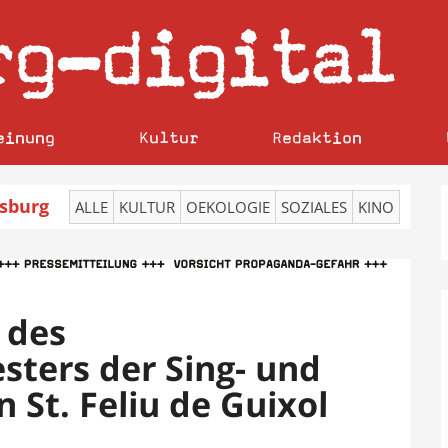
rg
digital
–
einung
Kultur
Redaktion
sburg
ALLE
KULTUR
OEKOLOGIE
SOZIALES
KINO
 des
ters der Sing- und
 St. Feliu de Guixol