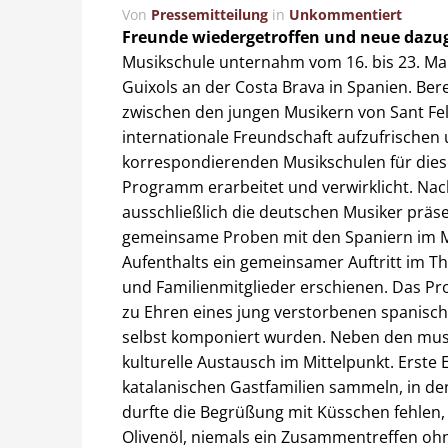
Von
Pressemitteilung
in
Unkommentiert
Freunde wiedergetroffen und neue daz
Musikschule unternahm vom 16. bis 23. Mai
Guixols an der Costa Brava in Spanien. Bere
zwischen den jungen Musikern von Sant Fel
internationale Freundschaft aufzufrischen 
korrespondierenden Musikschulen für dies
Programm erarbeitet und verwirklicht. Nac
ausschließlich die deutschen Musiker prä
gemeinsame Proben mit den Spaniern im Mi
Aufenthalts ein gemeinsamer Auftritt im Th
und Familienmitglieder erschienen. Das P
zu Ehren eines jung verstorbenen spanisc
selbst komponiert wurden. Neben den musi
kulturelle Austausch im Mittelpunkt. Erste
katalanischen Gastfamilien sammeln, in d
durfte die Begrüßung mit Küsschen fehlen
Olivenöl, niemals ein Zusammentreffen ohn