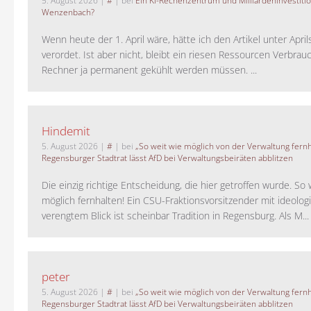
5. August 2026
|
#
| bei
Ein KI-Rechenzentrum und Milliardeninvestiti
Wenzenbach?
Wenn heute der 1. April wäre, hätte ich den Artikel unter Apri
verordet. Ist aber nicht, bleibt ein riesen Ressourcen Verbrauc
Rechner ja permanent gekühlt werden müssen. ...
Hindemit
5. August 2026
|
#
| bei
„So weit wie möglich von der Verwaltung fernh
Regensburger Stadtrat lässt AfD bei Verwaltungsbeiräten abblitzen
Die einzig richtige Entscheidung, die hier getroffen wurde. So 
möglich fernhalten! Ein CSU-Fraktionsvorsitzender mit ideolog
verengtem Blick ist scheinbar Tradition in Regensburg. Als M...
peter
5. August 2026
|
#
| bei
„So weit wie möglich von der Verwaltung fernh
Regensburger Stadtrat lässt AfD bei Verwaltungsbeiräten abblitzen