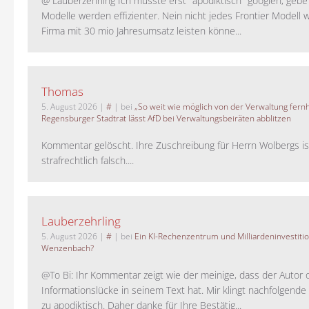
@ Lauberzehrling Ich musste erst "apodiktisch" googlen, gebe i
Modelle werden effizienter. Nein nicht jedes Frontier Modell w
Firma mit 30 mio Jahresumsatz leisten könne...
Thomas
5. August 2026
|
#
| bei
„So weit wie möglich von der Verwaltung fernh
Regensburger Stadtrat lässt AfD bei Verwaltungsbeiräten abblitzen
Kommentar gelöscht. Ihre Zuschreibung für Herrn Wolbergs is
strafrechtlich falsch....
Lauberzehrling
5. August 2026
|
#
| bei
Ein KI-Rechenzentrum und Milliardeninvestiti
Wenzenbach?
@To Bi: Ihr Kommentar zeigt wie der meinige, dass der Autor 
Informationslücke in seinem Text hat. Mir klingt nachfolgende
zu apodiktisch. Daher danke für Ihre Bestätig...