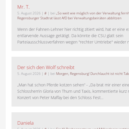
Mr. T.
5. August 2026
|
#
| bei
„So weit wie möglich von der Verwaltung fernh
Regensburger Stadtrat lässt AfD bei Verwaltungsbeiräten abblitzen
Wenn der Fahnen-Lehner hier richtig zitiert wird, hat er eine 
entlarvende Aussage getätigt. Da könnte die CSU glatt sein
Parteiausschlussverfahren wegen "rechter Umtriebe" wieder ne
Der sich den Wolf schreibt
5. August 2026
|
#
| bei
Morgen, Regensburg! Durchlaucht ist nicht Tab
„Man hat schon Pferde kotzen sehen“ - „Da brat mir einer ein
Schlossherrin Gloria von Thurn und Taxis, kommentierte kurz
Konzert von Peter Maffay bei den Schloss Fest...
Daniela