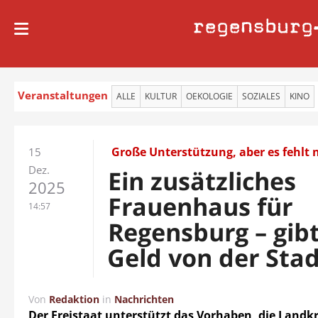
regensburg
Veranstaltungen
ALLE
KULTUR
OEKOLOGIE
SOZIALES
KINO
Große Unterstützung, aber es fehlt 
15
Dez.
Ein zusätzliches
2025
Frauenhaus für
14:57
Regensburg – gibt
Geld von der Sta
Von
Redaktion
in
Nachrichten
Der Freistaat unterstützt das Vorhaben, die Landkr