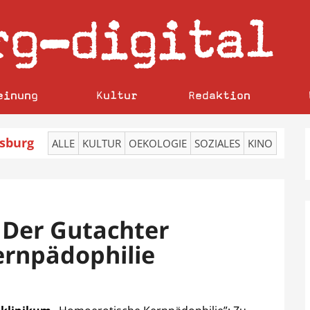
rg
digital
–
einung
Kultur
Redaktion
sburg
ALLE
KULTUR
OEKOLOGIE
SOZIALES
KINO
: Der Gutachter
ernpädophilie