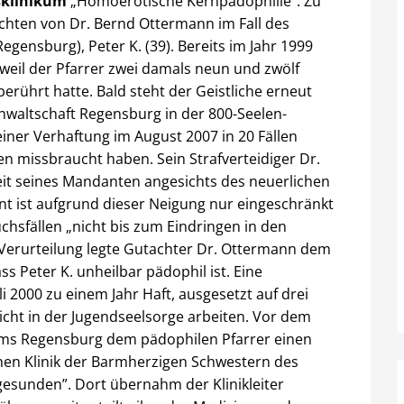
ksklinikum
„Homoerotische Kernpädophilie”: Zu
hten von Dr. Bernd Ottermann im Fall des
egensburg), Peter K. (39). Bereits im Jahr 1999
 weil der Pfarrer zwei damals neun und zwölf
erührt hatte. Bald steht der Geistliche erneut
sanwaltschaft Regensburg in der 800-Seelen-
iner Verhaftung im August 2007 in 20 Fällen
n missbraucht haben. Sein Strafverteidiger Dr.
gkeit seines Mandanten angesichts des neuerlichen
nt ist aufgrund dieser Neigung nur eingeschränkt
chsfällen „nicht bis zum Eindringen in den
 Verurteilung legte Gutachter Dr. Ottermann dem
ss Peter K. unheilbar pädophil ist. Eine
li 2000 zu einem Jahr Haft, ausgesetzt auf drei
icht in der Jugendseelsorge arbeiten. Vor dem
tums Regensburg dem pädophilen Pfarrer einen
ichen Klinik der Barmherzigen Schwestern des
„gesunden”. Dort übernahm der Klinikleiter