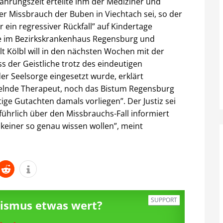
ährungszeit erteilte ihm der Mediziner und
er Missbrauch der Buben in Viechtach sei, so der
 ein regressiver Rückfall” auf Kindertage
che im Bezirkskrankenhaus Regensburg und
lt Kölbl will in den nächsten Wochen mit der
 der Geistliche trotz des eindeutigen
er Seelsorge eingesetzt wurde, erklärt
elnde Therapeut, noch das Bistum Regensburg
ge Gutachten damals vorliegen”. Der Justiz sei
führlich über den Missbrauchs-Fall informiert
 keiner so genau wissen wollen”, meint
SUPPORT
alismus etwas wert?