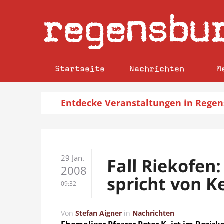
regensbu
Startseite
Nachrichten
M
Entdecke
Veranstaltungen
in Regen
29 Jan.
Fall Riekofen
2008
spricht von K
09:32
Von
Stefan Aigner
in
Nachrichten