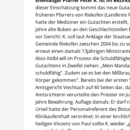
Ehemaliger Pfarrer Peter K. ist im Bezir
dieser Einschätzung kommt das neue Gutac
früheren Pfarrers von Riekofen (Landkreis R
hatte der Mediziner ein Gutachten erstellt,
Jahre alte Buben an den Geschlechtsteilen b
vor Gericht: K. soll laut Anklage der Staat
Gemeinde Riekofen zwischen 2004 bis zu se
erneut einen damals 13jährigen Ministrante
Alois Kölbl will im Prozess die Schuldfähi
Gutachtens in Zweifel ziehen: „Mein Manda
schuldfähig”. Zudem sei es bei den Mißbrau
Körper gekommen”. Bereits bei der ersten
Amtsgericht Viechtach auf 40 Seiten dar, da
Amtsrichterin verurteilte den Priester im Ju
Jahre Bewährung. Auflage damals: Er darf n
Urteil hatte der Personalreferent des Bis
Klinikaufenthalt verordnet: In einer kirchl
heiligen Vinzenz von Paul sollte K. wieder 