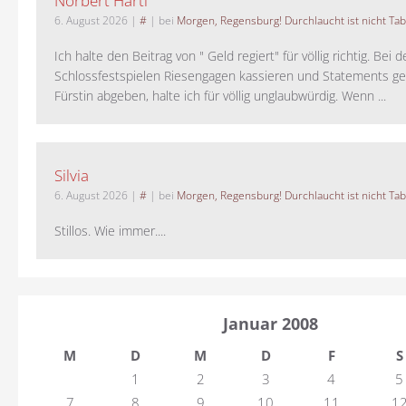
Norbert Hartl
6. August 2026
|
#
| bei
Morgen, Regensburg! Durchlaucht ist nicht Tab
Ich halte den Beitrag von " Geld regiert" für völlig richtig. Bei 
Schlossfestspielen Riesengagen kassieren und Statements ge
Fürstin abgeben, halte ich für völlig unglaubwürdig. Wenn ...
Silvia
6. August 2026
|
#
| bei
Morgen, Regensburg! Durchlaucht ist nicht Tab
Stillos. Wie immer....
Januar 2008
M
D
M
D
F
S
1
2
3
4
5
7
8
9
10
11
1