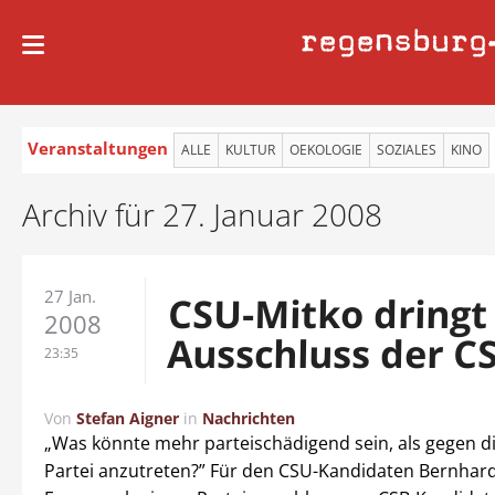
regensburg
Veranstaltungen
ALLE
KULTUR
OEKOLOGIE
SOZIALES
KINO
Archiv für 27. Januar 2008
27 Jan.
CSU-Mitko dringt
2008
Ausschluss der CS
23:35
Von
Stefan Aigner
in
Nachrichten
„Was könnte mehr parteischädigend sein, als gegen d
Partei anzutreten?” Für den CSU-Kandidaten Bernhard 