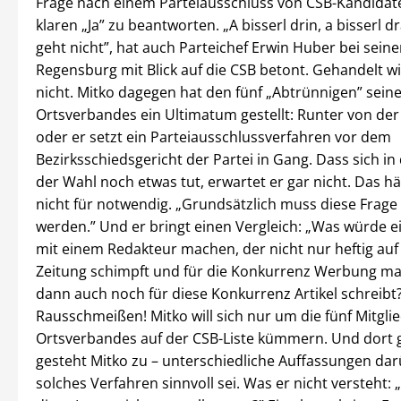
Frage nach einem Parteiausschluss von CSB-Kandidat
klaren „Ja” zu beantworten. „A bisserl drin, a bisserl 
geht nicht”, hat auch Parteichef Erwin Huber bei sein
Regensburg mit Blick auf die CSB betont. Gehandelt w
nicht. Mitko dagegen hat den fünf „Abtrünnigen” sein
Ortsverbandes ein Ultimatum gestellt: Runter von der
oder er setzt ein Parteiausschlussverfahren vor dem
Bezirksschiedsgericht der Partei in Gang. Dass sich in
der Wahl noch etwas tut, erwartet er gar nicht. Das hä
nicht für notwendig. „Grundsätzlich muss diese Frage 
werden.” Und er bringt einen Vergleich: „Was würde e
mit einem Redakteur machen, der nicht nur heftig auf
Zeitung schimpft und für die Konkurrenz Werbung m
dann auch noch für diese Konkurrenz Artikel schreibt
Rausschmeißen! Mitko will sich nur um die fünf Mitgli
Ortsverbandes auf der CSB-Liste kümmern. Und dort g
gesteht Mitko zu – unterschiedliche Auffassungen dar
solches Verfahren sinnvoll sei. Was er nicht versteht