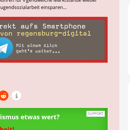
 Jugendsozialarbeit einsparen…
SUPPORT
alismus etwas wert?
beit!