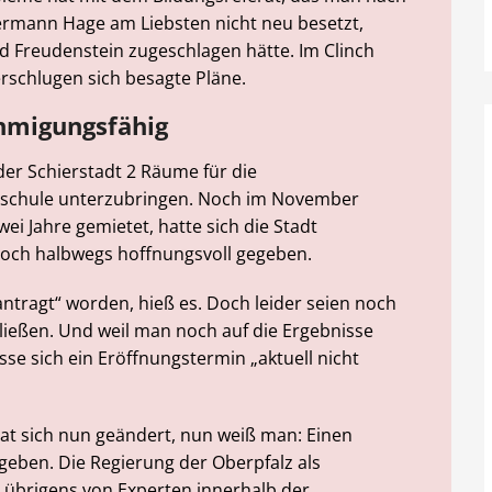
ermann Hage am Liebsten nicht neu besetzt,
d Freudenstein zugeschlagen hätte. Im Clinch
erschlugen sich besagte Pläne.
hmigungsfähig
der Schierstadt 2 Räume für die
dschule unterzubringen. Noch im November
ei Jahre gemietet, hatte sich die Stadt
noch halbwegs hoffnungsvoll gegeben.
antragt“ worden, hieß es. Doch leider seien noch
ießen. Und weil man noch auf die Ergebnisse
e sich ein Eröffnungstermin „aktuell nicht
at sich nun geändert, nun weiß man: Einen
geben. Die Regierung der Oberpfalz als
s übrigens von Experten innerhalb der