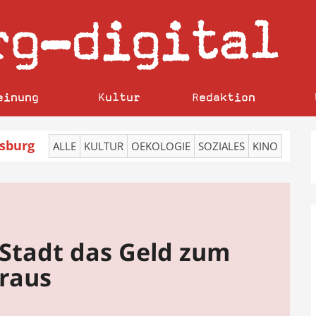
rg
digital
–
einung
Kultur
Redaktion
sburg
ALLE
KULTUR
OEKOLOGIE
SOZIALES
KINO
e Stadt das Geld zum
 raus