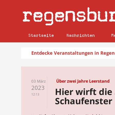
regensbu
Startseite
Nachrichten
M
Entdecke
Veranstaltungen
in Regen
Über zwei Jahre Leerstand
03 März
2023
Hier wirft di
12:13
Schaufenster