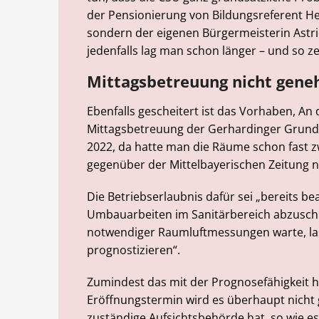
der Pensionierung von Bildungsreferent H
sondern der eigenen Bürgermeisterin Astri
jedenfalls lag man schon länger – und so z
Mittagsbetreuung nicht gene
Ebenfalls gescheitert ist das Vorhaben, An 
Mittagsbetreuung der Gerhardinger Grun
2022, da hatte man die Räume schon fast zw
gegenüber der Mittelbayerischen Zeitung 
Die Betriebserlaubnis dafür sei „bereits be
Umbauarbeiten im Sanitärbereich abzuschl
notwendiger Raumluftmessungen warte, lass
prognostizieren“.
Zumindest das mit der Prognosefähigkeit h
Eröffnungstermin wird es überhaupt nicht 
zuständige Aufsichtsbehörde hat, so wie e