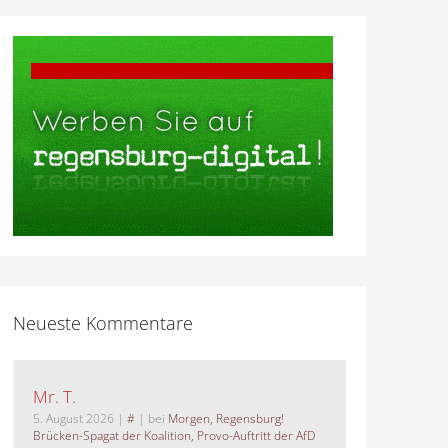
Neueste Kommentare
Mr. T.
5. August 2026
|
#
| bei
Morgen, Regensburg!
Brücken-Spagat der Koalition, Provo-Auftritt der AfD