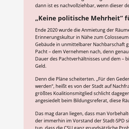
dann ist es nachvollziehbar, wenn dieser d
„Keine politische Mehrheit“ 
Ende 2020 wurde die Anmietung der Räume 
Erinnerungskultur in Nähe zum Colosseum 
Gebäude in unmittelbarer Nachbarschaft ge
Pacht – dem Vernehmen nach, denn genauer
Dauer des Pachtverhältnisses und dem – b
Geld.
Denn die Pläne scheiterten. „Für den Gede
werden“, heißt es von der Stadt auf Nachfr
größtes Koalitionsmitglied schlicht dagegen
angesiedelt beim Bildungsreferat, diese 
Das mag daran liegen, dass man Vorbehalte 
der immerhin im Vorstand der Stadt-SPD si
tun, dass die CSU ganz grundsätzliche Pro