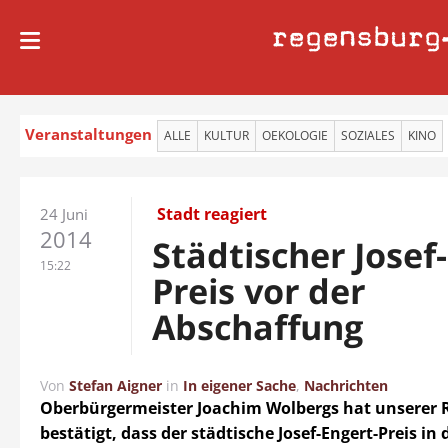
regensburg
Veranstaltungen
ALLE
KULTUR
OEKOLOGIE
SOZIALES
KINO
Stadt reagiert
24 Juni
2014
Städtischer Josef
15:22
Preis vor der
Abschaffung
Von
Stefan Aigner
in
In eigener Sache
,
Nachrichten
Oberbürgermeister Joachim Wolbergs hat unserer 
bestätigt, dass der städtische Josef-Engert-Preis in