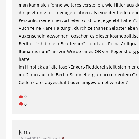
man kann sich “ohne weiteres vorstellen, wie Hitler aus 
ihn jetzt umgibt, in einigen Jahren als eine der bedeuten
Persönlichkeiten hervortreten wird, die je gelebt haben”.
Auch “eine klare Haltung”, durch zeitnahes Selbsterlebe
Augenschein gewonnen, obschon es dieser kosmopolitisc
Berlin – “Ish bin ein Bearleener” – und aus Roma Antiqua – 
Romanus sum” nie zur Würde eines OB von Regensburg 
hatte.
Im Hinblick auf die Josef-Engert-Fledderei stellt sich hier 
muß nun auch in Berlin-Schöneberg an prominentem Ort
Gedenktafel abgeschafft oder umgewidmet werden?
0
0
Jens
26. Juni 2014 um 19:08
|
#