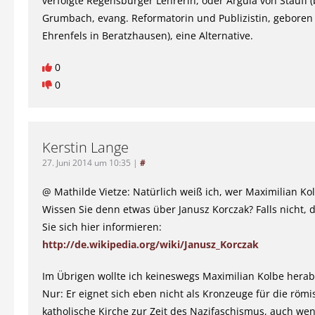
verfolgte Regensburger Lehrerin, oder Argula von Stauff 
Grumbach, evang. Reformatorin und Publizistin, geboren
Ehrenfels in Beratzhausen), eine Alternative.
0
0
Kerstin Lange
27. Juni 2014 um 10:35
|
#
@ Mathilde Vietze: Natürlich weiß ich, wer Maximilian Ko
Wissen Sie denn etwas über Janusz Korczak? Falls nicht,
Sie sich hier informieren:
http://de.wikipedia.org/wiki/Janusz_Korczak
Im Übrigen wollte ich keineswegs Maximilian Kolbe hera
Nur: Er eignet sich eben nicht als Kronzeuge für die römi
katholische Kirche zur Zeit des Nazifaschismus, auch we