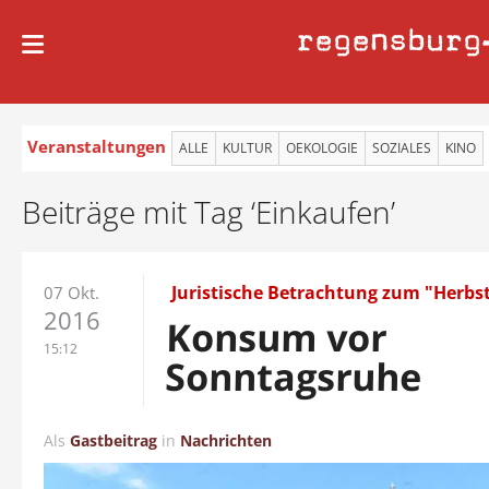
regensburg
Veranstaltungen
ALLE
KULTUR
OEKOLOGIE
SOZIALES
KINO
Beiträge mit Tag ‘Einkaufen’
Juristische Betrachtung zum "Herbst
07 Okt.
2016
Konsum vor
15:12
Sonntagsruhe
Als
Gastbeitrag
in
Nachrichten