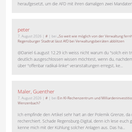
heraufgesetzt, um die AFD mit ihren damaligen zwei Mandaten 
peter
7. August 2026
|
#
| bei
„So weit wie möglich von der Verwaltung fernh
Regensburger Stadtrat lässt AfD bei Verwaltungsbeiräten abblitzen
@Daniel 6.august 12.29 ich weiss nicht warum du "solch ein t
deutlich ausgeschlossen wissen möchtest, wenn du, nachdem
über "offenbar radikal-linke" veranstaltungen erregst, ke...
Maler, Guenther
7. August 2026
|
#
| bei
Ein KI-Rechenzentrum und Milliardeninvestiti
Wenzenbach?
Ich empfinde den Artikel sehr hart an der Polemik Grenze, da 
recherchiert. Schade Regensburg-Digital, denn ich lese euch g
kenne mich mit der Kühlung solcher Anlagen aus. Das ha...