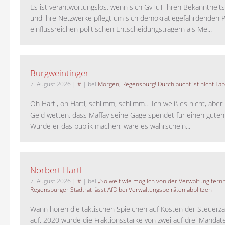
Es ist verantwortungslos, wenn sich GvTuT ihren Bekanntheit
und ihre Netzwerke pflegt um sich demokratiegefährdenden P
einflussreichen politischen Entscheidungsträgern als Me...
Burgweintinger
7. August 2026
|
#
| bei
Morgen, Regensburg! Durchlaucht ist nicht Tab
Oh Hartl, oh Hartl, schlimm, schlimm… Ich weiß es nicht, aber 
Geld wetten, dass Maffay seine Gage spendet für einen guten
Würde er das publik machen, wäre es wahrschein...
Norbert Hartl
7. August 2026
|
#
| bei
„So weit wie möglich von der Verwaltung fernh
Regensburger Stadtrat lässt AfD bei Verwaltungsbeiräten abblitzen
Wann hören die taktischen Spielchen auf Kosten der Steuerza
auf. 2020 wurde die Fraktionsstärke von zwei auf drei Mandat