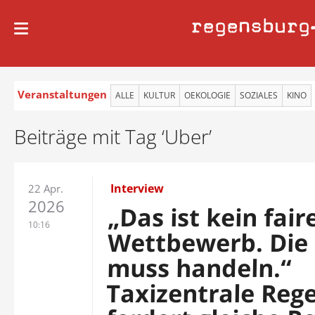
regensburg
Veranstaltungen
ALLE
KULTUR
OEKOLOGIE
SOZIALES
KINO
Beiträge mit Tag ‘Uber’
Interview
22 Apr.
2026
„Das ist kein fair
10:16
Wettbewerb. Die 
muss handeln.“
Taxizentrale Reg