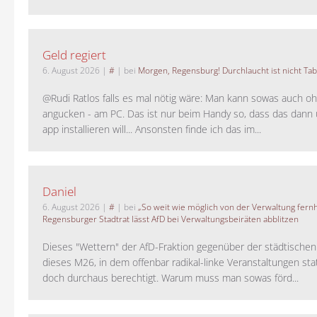
Geld regiert
6. August 2026
|
#
| bei
Morgen, Regensburg! Durchlaucht ist nicht Tab
@Rudi Ratlos falls es mal nötig wäre: Man kann sowas auch o
angucken - am PC. Das ist nur beim Handy so, dass das dann 
app installieren will... Ansonsten finde ich das im...
Daniel
6. August 2026
|
#
| bei
„So weit wie möglich von der Verwaltung fernh
Regensburger Stadtrat lässt AfD bei Verwaltungsbeiräten abblitzen
Dieses "Wettern" der AfD-Fraktion gegenüber der städtische
dieses M26, in dem offenbar radikal-linke Veranstaltungen stat
doch durchaus berechtigt. Warum muss man sowas förd...