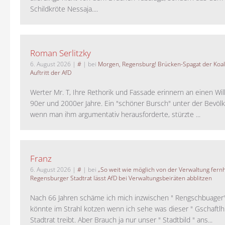
Schildkröte Nessaja....
Roman Serlitzky
6. August 2026
|
#
| bei
Morgen, Regensburg! Brücken-Spagat der Koali
Auftritt der AfD
Werter Mr. T, Ihre Rethorik und Fassade erinnern an einen Wil
90er und 2000er Jahre. Ein "schöner Bursch" unter der Bevölk
wenn man ihm argumentativ herausforderte, stürzte ...
Franz
6. August 2026
|
#
| bei
„So weit wie möglich von der Verwaltung fernh
Regensburger Stadtrat lässt AfD bei Verwaltungsbeiräten abblitzen
Nach 66 Jahren schäme ich mich inzwischen " Rengschbuager" 
könnte im Strahl kotzen wenn ich sehe was dieser " Gschaftl
Stadtrat treibt. Aber Brauch ja nur unser " Stadtbild " ans...