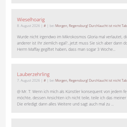
Wieselhoarig
8. August 2026
|
#
| bei
Morgen, Regensburg! Durchlaucht ist nicht Tab
Wurde nicht irgendwo im Mikrokosmos Gloria mal verlautet, d
anderer ist Ihr ziemlich egal?...jetzt muss Sie sich aber dann 
Herrn Maffay gegiftet haben, dass man sogar 3 Woche...
Lauberzehrling
7. August 2026
|
#
| bei
Morgen, Regensburg! Durchlaucht ist nicht Tab
@ Mr. T: Wenn ich mich als Künstler konsequent von jedem fe
möchte, dessen Ansichten ich nicht teile, teile ich das meiner
Die erledigt dann alles Weitere und sagt auch mal zu ...