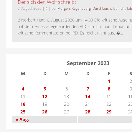
Der sich den Wolf schreibt
7. August 2026
|
#
| bei
Morgen, Regensburg! Durchlaucht ist nicht Tab
@Norbert Hartl 6. August 2026 um 14:30 Die kritische Ausei
mit der demokratiegefährdenden AfD ist nicht nur Thema für 
kritische Kommentatoren bei RD. Es reicht nicht aus, �...
September 2023
M
D
M
D
F
S
1
4
5
6
7
8
11
12
13
14
15
1
18
19
20
21
22
2
25
26
27
28
29
3
« Aug.