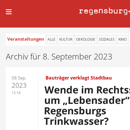
regensburg
Veranstaltungen
ALLE
KULTUR
OEKOLOGIE
SOZIALES
KINO
Archiv für 8. September 2023
Bauträger verklagt Stadtbau
08 Sep.
2023
Wende im Rechtss
12:18
um „Lebensader“
Regensburgs
Trinkwasser?