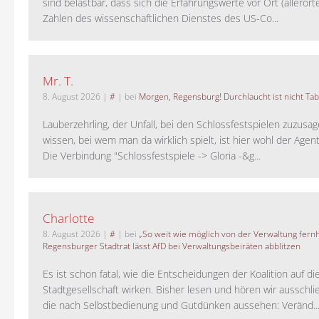
sind belastbar, dass sich die Erfahrungswerte vor Ort (alleror
Zahlen des wissenschaftlichen Dienstes des US-Co...
Mr. T.
8. August 2026
|
#
| bei
Morgen, Regensburg! Durchlaucht ist nicht Tab
Lauberzehrling, der Unfall, bei den Schlossfestspielen zuzusa
wissen, bei wem man da wirklich spielt, ist hier wohl der Agent
Die Verbindung "Schlossfestspiele -> Gloria -&g...
Charlotte
8. August 2026
|
#
| bei
„So weit wie möglich von der Verwaltung fernh
Regensburger Stadtrat lässt AfD bei Verwaltungsbeiräten abblitzen
Es ist schon fatal, wie die Entscheidungen der Koalition auf di
Stadtgesellschaft wirken. Bisher lesen und hören wir ausschli
die nach Selbstbedienung und Gutdünken aussehen: Veränd..