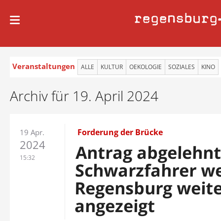
regensburg
Veranstaltungen
ALLE
KULTUR
OEKOLOGIE
SOZIALES
KINO
Archiv für 19. April 2024
Forderung der Brücke
19 Apr.
2024
Antrag abgelehnt
15:32
Schwarzfahrer we
Regensburg weit
angezeigt