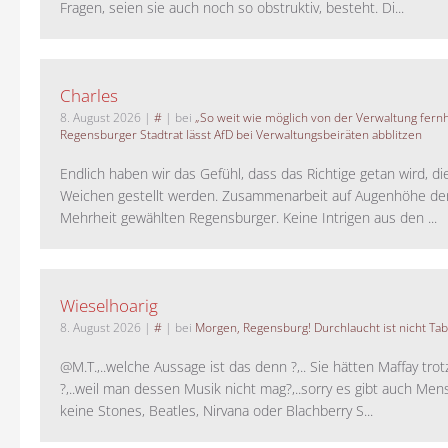
Fragen, seien sie auch noch so obstruktiv, besteht. Di...
Charles
8. August 2026
|
#
| bei
„So weit wie möglich von der Verwaltung fernh
Regensburger Stadtrat lässt AfD bei Verwaltungsbeiräten abblitzen
Endlich haben wir das Gefühl, dass das Richtige getan wird, die
Weichen gestellt werden. Zusammenarbeit auf Augenhöhe der
Mehrheit gewählten Regensburger. Keine Intrigen aus den ...
Wieselhoarig
8. August 2026
|
#
| bei
Morgen, Regensburg! Durchlaucht ist nicht Tab
@M.T.,..welche Aussage ist das denn ?,.. Sie hätten Maffay trot
?,..weil man dessen Musik nicht mag?,..sorry es gibt auch Men
keine Stones, Beatles, Nirvana oder Blachberry S...