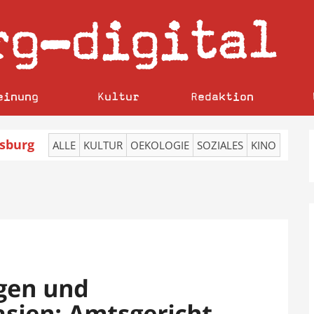
rg
digital
–
einung
Kultur
Redaktion
sburg
ALLE
KULTUR
OEKOLOGIE
SOZIALES
KINO
gen und
sien: Amtsgericht