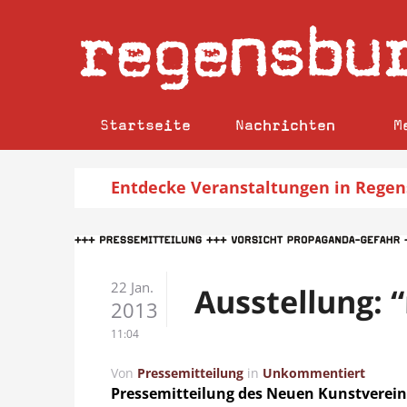
regensbu
Startseite
Nachrichten
M
Entdecke
Veranstaltungen
in Regen
22 Jan.
Ausstellung: 
2013
11:04
Von
Pressemitteilung
in
Unkommentiert
Pressemitteilung des Neuen Kunstverein