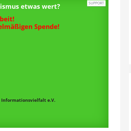
SUPPORT
alismus etwas wert?
beit!
gelmäßigen Spende!
Informationsvielfalt e.V.