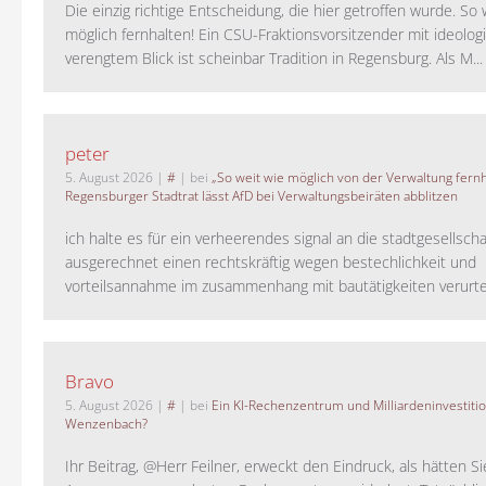
Die einzig richtige Entscheidung, die hier getroffen wurde. So 
möglich fernhalten! Ein CSU-Fraktionsvorsitzender mit ideolog
verengtem Blick ist scheinbar Tradition in Regensburg. Als M...
peter
5. August 2026
|
#
| bei
„So weit wie möglich von der Verwaltung fernh
Regensburger Stadtrat lässt AfD bei Verwaltungsbeiräten abblitzen
ich halte es für ein verheerendes signal an die stadtgesellscha
ausgerechnet einen rechtskräftig wegen bestechlichkeit und
vorteilsannahme im zusammenhang mit bautätigkeiten verurteilt
Bravo
5. August 2026
|
#
| bei
Ein KI-Rechenzentrum und Milliardeninvestiti
Wenzenbach?
Ihr Beitrag, @Herr Feilner, erweckt den Eindruck, als hätten Si