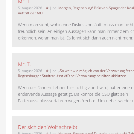
Mr. T.
5. August 2026
|
#
| bei
Morgen, Regensburg! Brücken-Spagat der Koali
Auftritt der AfD
Wenn man sieht, wohin eine Diskussion läuft, muss man nich
freundlich sein. An einigen Aussagen kann man immer ziemlich
erkennen, woran man ist. Es lohnt sich dann auch nicht mehr, a
Mr. T.
5. August 2026
|
#
| bei
„So weit wie möglich von der Verwaltung fernh
Regensburger Stadtrat lässt AfD bei Verwaltungsbeiräten abblitzen
Wenn der Fahnen-Lehner hier richtig zitiert wird, hat er eine 
entlarvende Aussage getätigt. Da könnte die CSU glatt sein
Parteiausschlussverfahren wegen "rechter Umtriebe" wieder ne
Der sich den Wolf schreibt
5. August 2026
|
#
| bei
Morgen, Regensburg! Durchlaucht ist nicht Tab