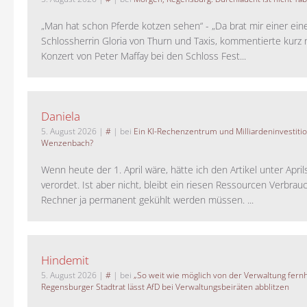
„Man hat schon Pferde kotzen sehen“ - „Da brat mir einer ein
Schlossherrin Gloria von Thurn und Taxis, kommentierte kurz
Konzert von Peter Maffay bei den Schloss Fest...
Daniela
5. August 2026
|
#
| bei
Ein KI-Rechenzentrum und Milliardeninvestiti
Wenzenbach?
Wenn heute der 1. April wäre, hätte ich den Artikel unter Apri
verordet. Ist aber nicht, bleibt ein riesen Ressourcen Verbrauc
Rechner ja permanent gekühlt werden müssen. ...
Hindemit
5. August 2026
|
#
| bei
„So weit wie möglich von der Verwaltung fernh
Regensburger Stadtrat lässt AfD bei Verwaltungsbeiräten abblitzen