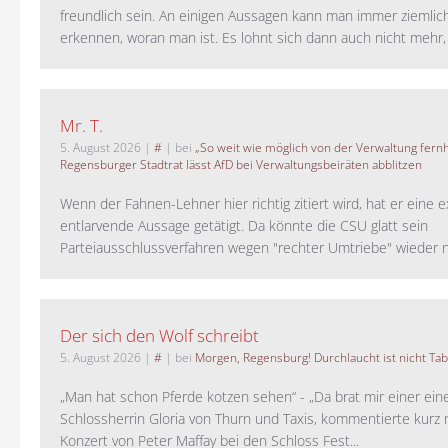
freundlich sein. An einigen Aussagen kann man immer ziemlich
erkennen, woran man ist. Es lohnt sich dann auch nicht mehr, a
Mr. T.
5. August 2026
|
#
| bei
„So weit wie möglich von der Verwaltung fernh
Regensburger Stadtrat lässt AfD bei Verwaltungsbeiräten abblitzen
Wenn der Fahnen-Lehner hier richtig zitiert wird, hat er eine 
entlarvende Aussage getätigt. Da könnte die CSU glatt sein
Parteiausschlussverfahren wegen "rechter Umtriebe" wieder ne
Der sich den Wolf schreibt
5. August 2026
|
#
| bei
Morgen, Regensburg! Durchlaucht ist nicht Tab
„Man hat schon Pferde kotzen sehen“ - „Da brat mir einer ein
Schlossherrin Gloria von Thurn und Taxis, kommentierte kurz
Konzert von Peter Maffay bei den Schloss Fest...