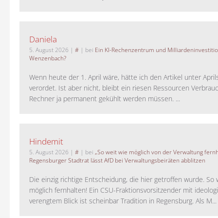
Daniela
5. August 2026
|
#
| bei
Ein KI-Rechenzentrum und Milliardeninvestiti
Wenzenbach?
Wenn heute der 1. April wäre, hätte ich den Artikel unter Apri
verordet. Ist aber nicht, bleibt ein riesen Ressourcen Verbrauc
Rechner ja permanent gekühlt werden müssen. ...
Hindemit
5. August 2026
|
#
| bei
„So weit wie möglich von der Verwaltung fernh
Regensburger Stadtrat lässt AfD bei Verwaltungsbeiräten abblitzen
Die einzig richtige Entscheidung, die hier getroffen wurde. So 
möglich fernhalten! Ein CSU-Fraktionsvorsitzender mit ideolog
verengtem Blick ist scheinbar Tradition in Regensburg. Als M...