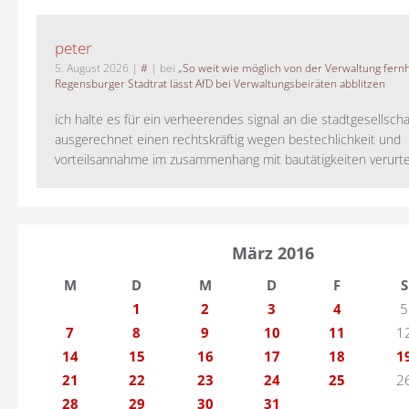
peter
5. August 2026
|
#
| bei
„So weit wie möglich von der Verwaltung fernh
Regensburger Stadtrat lässt AfD bei Verwaltungsbeiräten abblitzen
ich halte es für ein verheerendes signal an die stadtgesellscha
ausgerechnet einen rechtskräftig wegen bestechlichkeit und
vorteilsannahme im zusammenhang mit bautätigkeiten verurteilt
März 2016
M
D
M
D
F
S
1
2
3
4
5
7
8
9
10
11
1
14
15
16
17
18
1
21
22
23
24
25
2
28
29
30
31