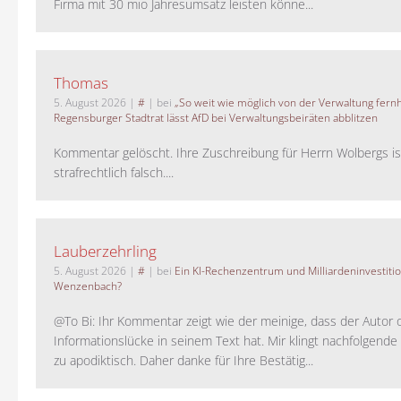
Firma mit 30 mio Jahresumsatz leisten könne...
Thomas
5. August 2026
|
#
| bei
„So weit wie möglich von der Verwaltung fernh
Regensburger Stadtrat lässt AfD bei Verwaltungsbeiräten abblitzen
Kommentar gelöscht. Ihre Zuschreibung für Herrn Wolbergs is
strafrechtlich falsch....
Lauberzehrling
5. August 2026
|
#
| bei
Ein KI-Rechenzentrum und Milliardeninvestiti
Wenzenbach?
@To Bi: Ihr Kommentar zeigt wie der meinige, dass der Autor 
Informationslücke in seinem Text hat. Mir klingt nachfolgende
zu apodiktisch. Daher danke für Ihre Bestätig...