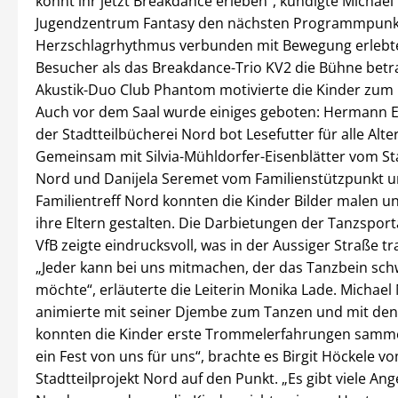
könnt ihr jetzt Breakdance erleben“, kündigte Michae
Jugendzentrum Fantasy den nächsten Programmpunk
Herzschlagrhythmus verbunden mit Bewegung erlebt
Besucher als das Breakdance-Trio KV2 die Bühne betr
Akustik-Duo Club Phantom motivierte die Kinder zum 
Auch vor dem Saal wurde einiges geboten: Hermann
der Stadtteilbücherei Nord bot Lesefutter für alle Alte
Gemeinsam mit Silvia-Mühldorfer-Eisenblätter vom Sta
Nord und Danijela Seremet vom Familienstützpunkt 
Familientreff Nord konnten die Kinder Bilder malen u
ihre Eltern gestalten. Die Darbietungen der Tanzspor
VfB zeigte eindrucksvoll, was in der Aussiger Straße tra
„Jeder kann bei uns mitmachen, der das Tanzbein sc
möchte“, erläuterte die Leiterin Monika Lade. Michael
animierte mit seiner Djembe zum Tanzen und mit den
konnten die Kinder erste Trommelerfahrungen sammel
ein Fest von uns für uns“, brachte es Birgit Höckele v
Stadtteilprojekt Nord auf den Punkt. „Es gibt viele An