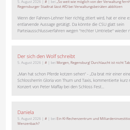
5. August 2026
|
#
| bei
„So weit wie möglich von der Verwaltung fernh
Regensburger Stadtrat lässt AfD bei Verwaltungsbeiräten abblitzen
Wenn der Fahnen-Lehner hier richtig zitiert wird, hat er eine 
entlarvende Aussage getätigt. Da könnte die CSU glatt sein
Parteiausschlussverfahren wegen "rechter Umtriebe" wieder ne
Der sich den Wolf schreibt
5. August 2026
|
#
| bei
Morgen, Regensburg! Durchlaucht ist nicht Tab
„Man hat schon Pferde kotzen sehen“ - „Da brat mir einer ein
Schlossherrin Gloria von Thurn und Taxis, kommentierte kurz
Konzert von Peter Maffay bei den Schloss Fest...
Daniela
5. August 2026
|
#
| bei
Ein KI-Rechenzentrum und Milliardeninvestiti
Wenzenbach?