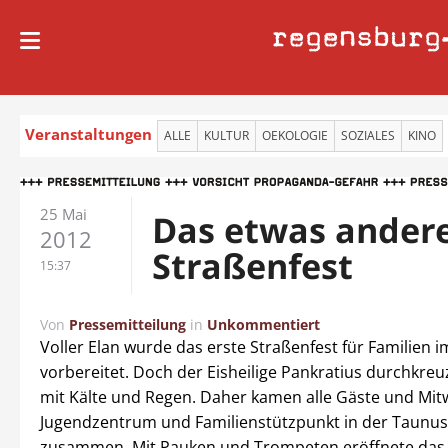
regensburg
Veranstaltungen
ALLE
KULTUR
OEKOLOGIE
SOZIALES
KINO
25 Mai
Das etwas ander
2012
Straßenfest
15:37
Von
Pressemitteilung
in
Unkommentiert
Voller Elan wurde das erste Straßenfest für Familien 
vorbereitet. Doch der Eisheilige Pankratius durchkreu
mit Kälte und Regen. Daher kamen alle Gäste und Mit
Jugendzentrum und Familienstützpunkt in der Taunu
zusammen. Mit Pauken und Trompeten eröffnete das