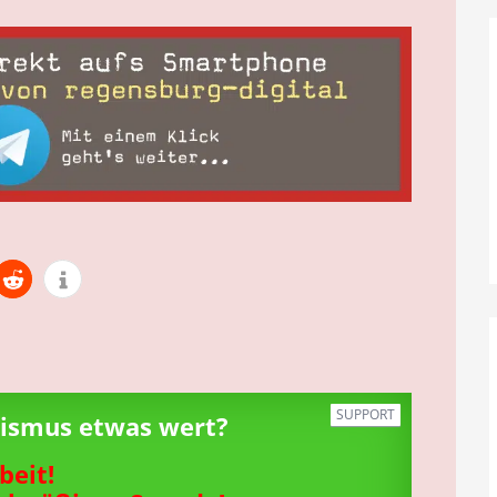
SUPPORT
alismus etwas wert?
beit!