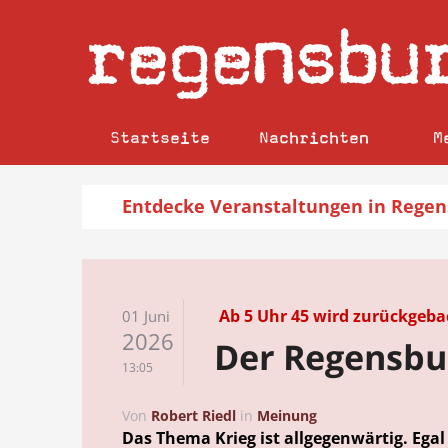
regensbu
Startseite
Nachrichten
M
Entdecke
Veranstaltungen
in Regen
Ab 5 Uhr 45 wird zurückgeb
01 Juni
2026
Der Regensbu
13:05
Von
Robert Riedl
in
Meinung
Das Thema Krieg ist allgegenwärtig. Egal