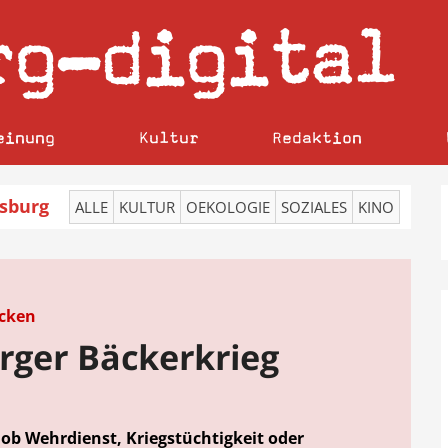
rg
digital
–
einung
Kultur
Redaktion
sburg
ALLE
KULTUR
OEKOLOGIE
SOZIALES
KINO
acken
rger Bäckerkrieg
 ob Wehrdienst, Kriegstüchtigkeit oder