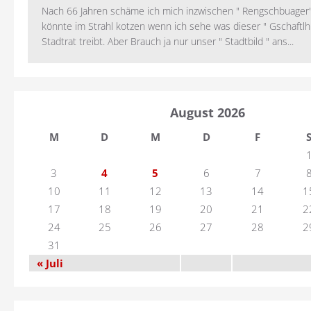
Nach 66 Jahren schäme ich mich inzwischen " Rengschbuager" 
könnte im Strahl kotzen wenn ich sehe was dieser " Gschaftl
Stadtrat treibt. Aber Brauch ja nur unser " Stadtbild " ans...
August 2026
M
D
M
D
F
3
4
5
6
7
10
11
12
13
14
1
17
18
19
20
21
2
24
25
26
27
28
2
31
« Juli