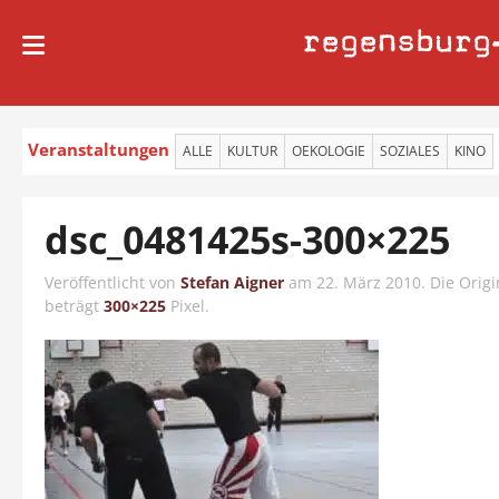
regensburg
Veranstaltungen
ALLE
KULTUR
OEKOLOGIE
SOZIALES
KINO
dsc_0481425s-300×225
Veröffentlicht von
Stefan Aigner
am
22. März 2010
. Die Orig
beträgt
300×225
Pixel.