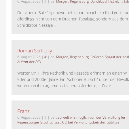
6. August 2026
|
#
| bei
Morgen, Regensburg! Durchlaucht ist nicht Tab
Der zitierte Satz "Irgendwo tief in mir, bin ich ein Kind geblie
allerdings nicht von dem Drachen Tabaluga, sondern aus dem 
Schildkröte Nessaja....
Roman Serlitzky
6. August 2026
|
#
| bei
Morgen, Regensburg! Brücken-Spagat der Koali
Auftritt der AfD
Werter Mr. T, Ihre Rethorik und Fassade erinnern an einen Wil
90er und 2000er Jahre. Ein "schöner Bursch" unter der Bevölk
wenn man ihm argumentativ herausforderte, stürzte ...
Franz
6. August 2026
|
#
| bei
„So weit wie möglich von der Verwaltung fernh
Regensburger Stadtrat lässt AfD bei Verwaltungsbeiräten abblitzen