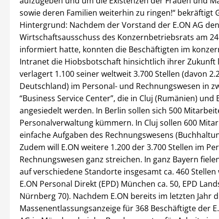
aufzugeben und um die Existenzen der Frauen und M
sowie deren Familien weiterhin zu ringen!“ bekräftigt
Hintergrund: Nachdem der Vorstand der E.ON AG de
Wirtschaftsausschuss des Konzernbetriebsrats am 24
informiert hatte, konnten die Beschäftigten im konze
Intranet die Hiobsbotschaft hinsichtlich ihrer Zukunft
verlagert 1.100 seiner weltweit 3.700 Stellen (davon 2.2
Deutschland) im Personal- und Rechnungswesen in z
“Business Service Center”, die in Cluj (Rumänien) und 
angesiedelt werden. In Berlin sollen sich 500 Mitarbei
Personalverwaltung kümmern. In Cluj sollen 600 Mitar
einfache Aufgaben des Rechnungswesens (Buchhaltung
Zudem will E.ON weitere 1.200 der 3.700 Stellen im Pe
Rechnungswesen ganz streichen. In ganz Bayern fielen
auf verschiedene Standorte insgesamt ca. 460 Stellen
E.ON Personal Direkt (EPD) München ca. 50, EPD Land
Nürnberg 70). Nachdem E.ON bereits im letzten Jahr d
Massenentlassungsanzeige für 368 Beschäftigte der E