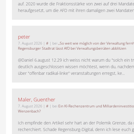
auf. 2020 wurde die Fraktionsstärke von zwei auf drei Mandat
heraufgesetzt, um die AFD mit ihren damaligen zwei Mandaten 
peter
7. August 2026
|
#
| bei
„So weit wie möglich von der Verwaltung fernh
Regensburger Stadtrat lässt AfD bei Verwaltungsbeiräten abblitzen
@Daniel 6.august 12.29 ich weiss nicht warum du "solch ein t
deutlich ausgeschlossen wissen möchtest, wenn du, nachdem
über "offenbar radikal-linke" veranstaltungen erregst, ke...
Maler, Guenther
7. August 2026
|
#
| bei
Ein KI-Rechenzentrum und Milliardeninvestiti
Wenzenbach?
Ich empfinde den Artikel sehr hart an der Polemik Grenze, da 
recherchiert. Schade Regensburg-Digital, denn ich lese euch g