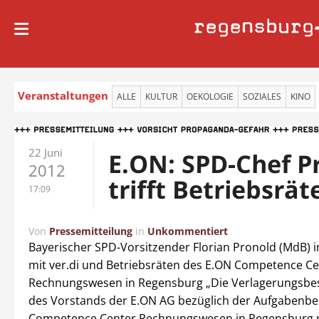
regensburg
Veranstaltungen
ALLE
KULTUR
OEKOLOGIE
SOZIALES
KINO
22 Juni
E.ON: SPD-Chef P
2012
trifft Betriebsrät
17:09
Von
Pressemitteilung
in
Unkommentiert
Bayerischer SPD-Vorsitzender Florian Pronold (MdB) 
mit ver.di und Betriebsräten des E.ON Competence Ce
Rechnungswesen in Regensburg „Die Verlagerungsbe
des Vorstands der E.ON AG bezüglich der Aufgabenbe
Competence Center Rechnungswesen in Regensburg n