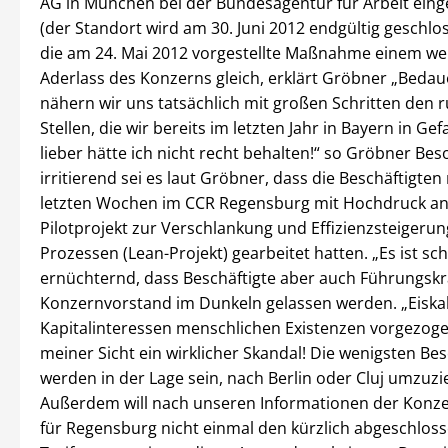
AG in München bei der Bundesagentur für Arbeit einge
(der Standort wird am 30. Juni 2012 endgültig geschl
die am 24. Mai 2012 vorgestellte Maßnahme einem we
Aderlass des Konzerns gleich, erklärt Gröbner „Bedau
nähern wir uns tatsächlich mit großen Schritten den 
Stellen, die wir bereits im letzten Jahr in Bayern in Ge
lieber hätte ich nicht recht behalten!“ so Gröbner Be
irritierend sei es laut Gröbner, dass die Beschäftigten
letzten Wochen im CCR Regensburg mit Hochdruck a
Pilotprojekt zur Verschlankung und Effizienzsteigeru
Prozessen (Lean-Projekt) gearbeitet hatten. „Es ist sc
ernüchternd, dass Beschäftigte aber auch Führungsk
Konzernvorstand im Dunkeln gelassen werden. „Eiskal
Kapitalinteressen menschlichen Existenzen vorgezogen
meiner Sicht ein wirklicher Skandal! Die wenigsten Bes
werden in der Lage sein, nach Berlin oder Cluj umzuzi
Außerdem will nach unseren Informationen der Konz
für Regensburg nicht einmal den kürzlich abgeschlos