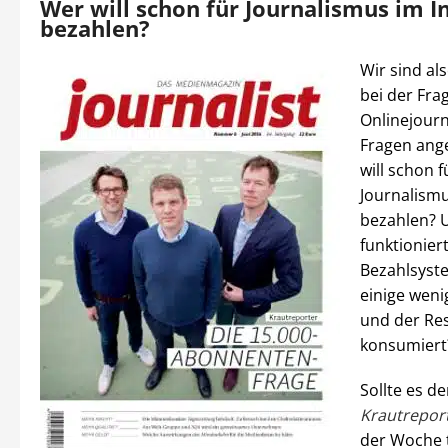
Wer will schon für Journalismus im I
bezahlen?
Wir sind al
bei der Frag
Onlinejour
Fragen ang
will schon f
Journalismu
bezahlen? 
funktioniert
Bezahlsyst
einige weni
und der Re
konsumiert
Sollte es d
Krautrepor
der Woche t