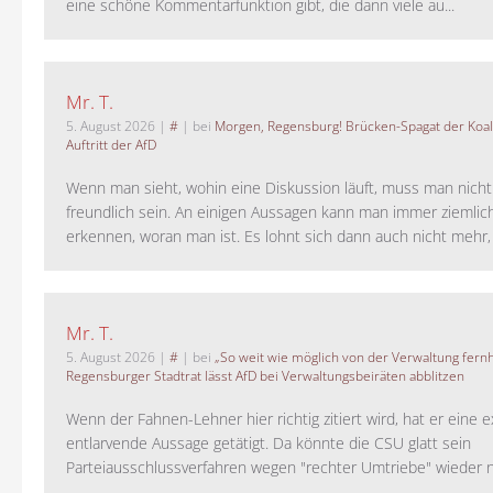
eine schöne Kommentarfunktion gibt, die dann viele au...
Mr. T.
5. August 2026
|
#
| bei
Morgen, Regensburg! Brücken-Spagat der Koali
Auftritt der AfD
Wenn man sieht, wohin eine Diskussion läuft, muss man nich
freundlich sein. An einigen Aussagen kann man immer ziemlich
erkennen, woran man ist. Es lohnt sich dann auch nicht mehr, a
Mr. T.
5. August 2026
|
#
| bei
„So weit wie möglich von der Verwaltung fernh
Regensburger Stadtrat lässt AfD bei Verwaltungsbeiräten abblitzen
Wenn der Fahnen-Lehner hier richtig zitiert wird, hat er eine 
entlarvende Aussage getätigt. Da könnte die CSU glatt sein
Parteiausschlussverfahren wegen "rechter Umtriebe" wieder ne