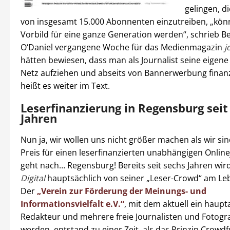
gelingen, d
von insgesamt 15.000 Abonnenten einzutreiben, „kön
Vorbild für eine ganze Generation werden“, schrieb B
O‘Daniel vergangene Woche für das Medienmagazin
j
hätten bewiesen, dass man als Journalist seine eigene
Netz aufziehen und abseits von Bannerwerbung finanz
heißt es weiter im Text.
Leserfinanzierung in Regensburg seit
Jahren
Nun ja, wir wollen uns nicht größer machen als wir sin
Preis für einen leserfinanzierten unabhängigen Onlin
geht nach… Regensburg! Bereits seit sechs Jahren wir
Digital
hauptsächlich von seiner „Leser-Crowd“ am Le
Der
„Verein zur Förderung der Meinungs- und
Informationsvielfalt e.V.“
, mit dem aktuell ein haupt
Redakteur und mehrere freie Journalisten und Fotogra
werden, entstand zu einer Zeit, als das Prinzip Crowd