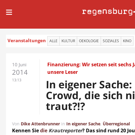
regensburg
Veranstaltungen
ALLE
KULTUR
OEKOLOGIE
SOZIALES
KINO
Finanzierung: Wir setzen seit sechs 
10 Juni
2014
unsere Leser
13:13
In eigener Sache:
Crowd, die sich n
traut?!?
Von
Dike Attenbrunner
in
In eigener Sache
,
Überregional
Kennen Sie
die
Krautreporter
? Das sind rund 20 Jou