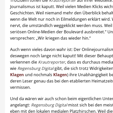
Trotzdem tönen die
Krautreporter
auf ihrer Webseite:
Journalismus ist kaputt. Weil vielen Medien Klicks wicht
Geschichten. Weil niemand mehr den Überblick behal
wenn die Welt nur noch in Eilmeldungen erklärt wird.
nervt, die umständlich weggeklickt werden muss. Weil 
seriösen Online-Medien der Boulevard ausbreitet.“ U
versprechen: „Wir kriegen das wieder hin.“
Auch wenn vieles davon wahr ist: Der Onlinejournalism
deswegen noch lange nicht kaputt! Mit dieser Behaup
verkennen die
Krautreporter
, dass es durchaus media
wie
Regensburg Digital
gibt, die sich trotz Widrigkeiten
Klagen
und nochmals
Klagen
) ihre Unabhängigkeit b
deren Leser genau das bei den etablierten Heimatzei
vermissen.
Und da wären wir auch schon beim eigentlichen Unte
angelangt:
Regensburg Digital
misst sich bei den mei
eben mit den lokalen medialen Platzhirschen. Weil di